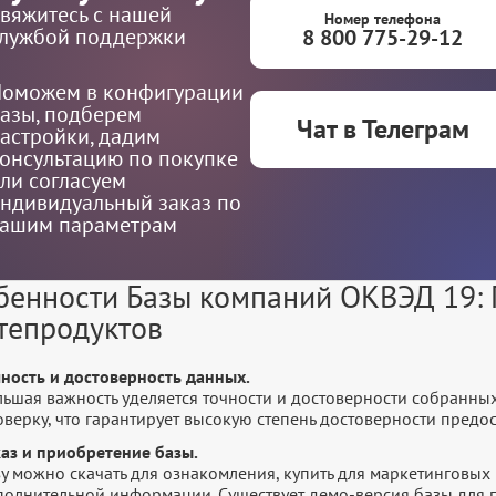
вяжитесь с нашей
Номер телефона
лужбой поддержки
8 800 775-29-12
оможем в конфигурации
азы, подберем
Чат в Телеграм
астройки, дадим
онсультацию по покупке
ли согласуем
ндивидуальный заказ по
ашим параметрам
бенности Базы компаний ОКВЭД 19: 
тепродуктов
чность и достоверность данных.
льшая важность уделяется точности и достоверности собранны
оверку, что гарантирует высокую степень достоверности пред
каз и приобретение базы.
у можно скачать для ознакомления, купить для маркетинговых 
полнительной информации. Существует демо-версия базы для п