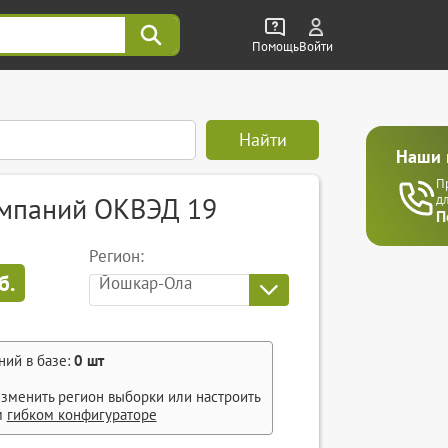
Помощь
Войти
Найти
Наши 
П
омпаний ОКВЭД 19
д
П
Регион:
б.
Йошкар-Ола
ний в базе:
0
шт
зменить регион выборки или настроить
м
гибком конфигураторе