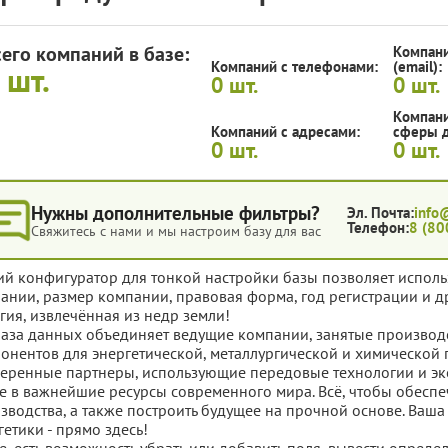
сего компаний в базе:
Компани
Компаний с телефонами:
(email):
0
шт.
0
шт.
0
шт.
Компани
Компаний с адресами:
сферы д
0
шт.
0
шт.
Нужны дополнительные фильтры?
Эл. Почта:
info
Телефон:
8 (80
Свяжитесь с нами и мы настроим базу для вас
ий конфигуратор для тонкой настройки базы позволяет исполь
ании, размер компании, правовая форма, год регистрации и д
гия, извлечённая из недр земли!
база данных объединяет ведущие компании, занятые производ
онентов для энергетической, металлургической и химической
еренные партнеры, использующие передовые технологии и эк
е в важнейшие ресурсы современного мира. Всё, чтобы обеспеч
зводства, а также построить будущее на прочной основе. Ваш
гетики - прямо здесь!
е, есть возможность убрать или добавить поля, вывести опред