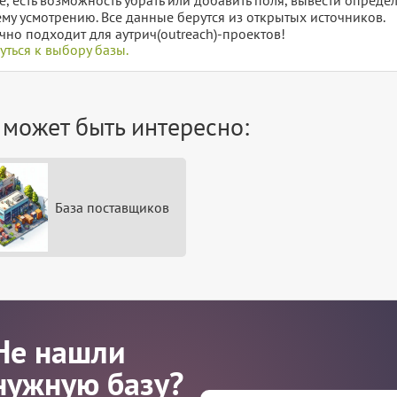
му усмотрению. Все данные берутся из открытых источников.
чно подходит для аутрич(outreach)-проектов!
уться к выбору базы.
 может быть интересно:
База поставщиков
Не нашли
нужную базу?