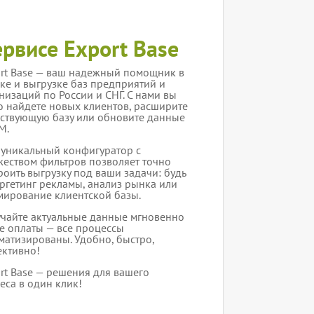
ервисе Export Base
rt Base — ваш надежный помощник в
ке и выгрузке баз предприятий и
низаций по России и СНГ. С нами вы
о найдете новых клиентов, расширите
ствующую базу или обновите данные
M.
уникальный конфигуратор с
еством фильтров позволяет точно
роить выгрузку под ваши задачи: будь
аргетинг рекламы, анализ рынка или
ирование клиентской базы.
чайте актуальные данные мгновенно
е оплаты — все процессы
матизированы. Удобно, быстро,
ктивно!
rt Base — решения для вашего
еса в один клик!