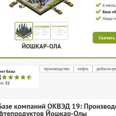
6 меся
База о
Наша 
Скачать
ЙОШКАР-ОЛА
производство
нефть
добыча ре
инг базы
8
ок:
32
Базе компаний ОКВЭД 19: Производс
фтепродуктов Йошкар-Олы