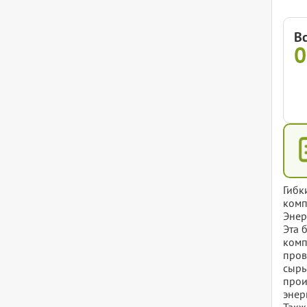
В
Гибк
комп
Энер
Эта 
комп
пров
сырь
прои
энер
Такж