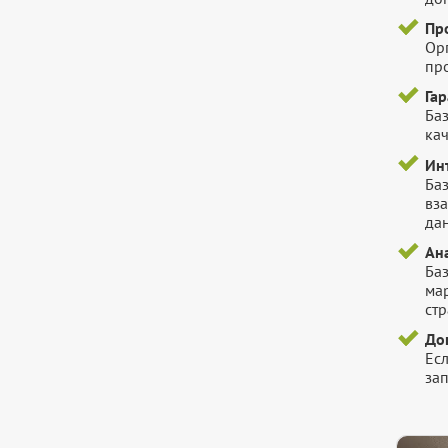
Пр
Ор
пр
Га
Баз
ка
Ин
Ба
вз
да
Ана
Ба
ма
стр
До
Есл
зап