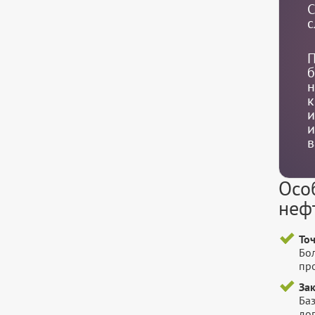
С
с
П
б
н
к
и
и
в
Осо
неф
То
Бо
пр
За
Баз
до