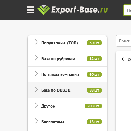
Популярные (ТОП)
30 шт.
База по рубрикам
82 шт.
В
По типам компаний
60 шт.
База по ОКВЭД
88 шт.
Другое
208 шт.
Бесплатные
18 шт.