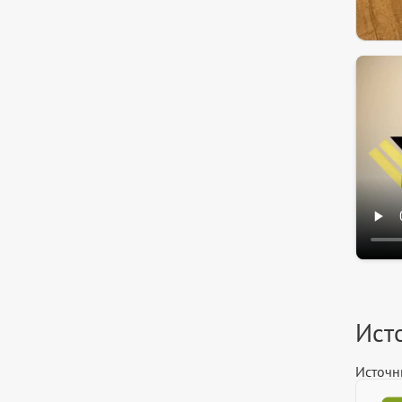
Ист
Источн