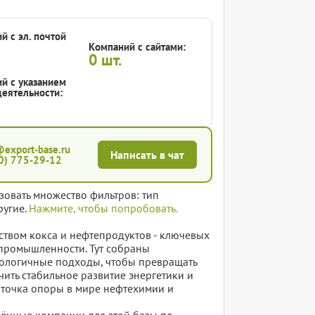
й с эл. почтой
Компаний с сайтами:
0
шт.
й с указанием
еятельности:
@export-base.ru
Написать в чат
0) 775-29-12
зовать множество фильтров: тип
ругие.
Нажмите, чтобы попробовать.
ством кокса и нефтепродуктов - ключевых
 промышленности. Тут собраны
ологичные подходы, чтобы превращать
ить стабильное развитие энергетики и
а точка опоры в мире нефтехимии и
елённые компании для этой базы по