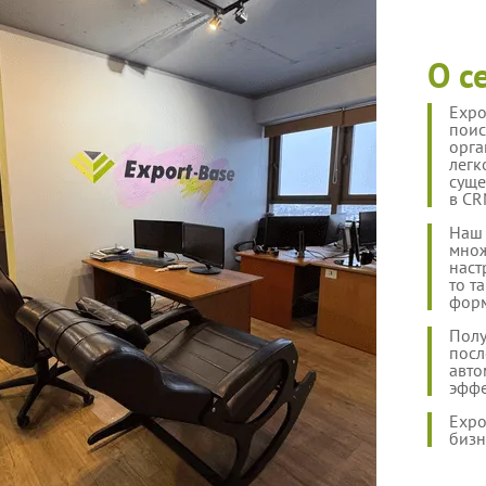
О с
Expo
поис
орга
легк
суще
в CR
Наш 
множ
наст
то т
форм
Полу
посл
авто
эффе
Expo
бизн