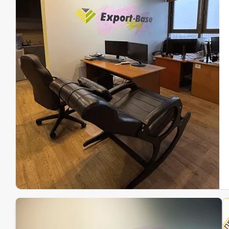
Эк
Ин
Ин