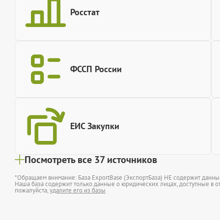
Росстат
ФССП России
ЕИС Закупки
Посмотреть все 37 источников
*Обращаем внимание: База ExportBase (ЭкспортБаза) НЕ содержит данн
Наша база содержит только данные о юридических лицах, доступные в от
пожалуйста,
удалите его из базы