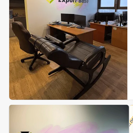
Эк
Ин
Ин