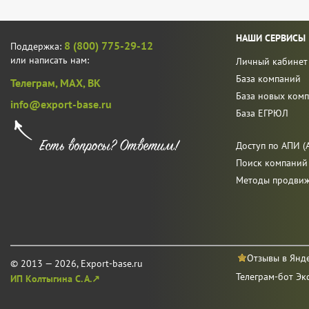
НАШИ СЕРВИСЫ
8 (800) 775-29-12
Поддержка:
или написать нам:
Личный кабинет
База компаний
Телеграм,
MAX,
ВК
База новых ком
info@export-base.ru
База ЕГРЮЛ
Доступ по АПИ (A
Поиск компаний
Методы продви
Отзывы в Янд
© 2013 — 2026, Export-base.ru
Телеграм-бот Эк
ИП Колтыгина С. А.↗