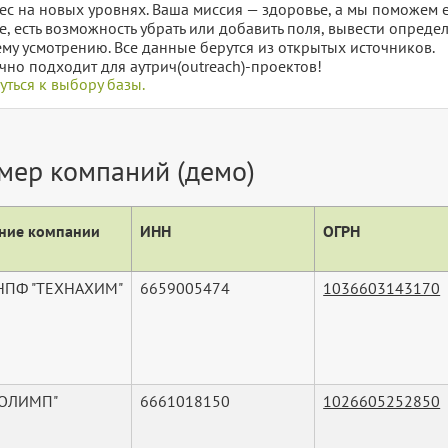
ес на новых уровнях. Ваша миссия — здоровье, а мы поможем е
е, есть возможность убрать или добавить поля, вывести опред
му усмотрению. Все данные берутся из открытых источников.
чно подходит для аутрич(outreach)-проектов!
уться к выбору базы.
мер компаний (демо)
ние компании
ИНН
ОГРН
НПФ "ТЕХНАХИМ"
6659005474
1036603143170
"ОЛИМП"
6661018150
1026605252850