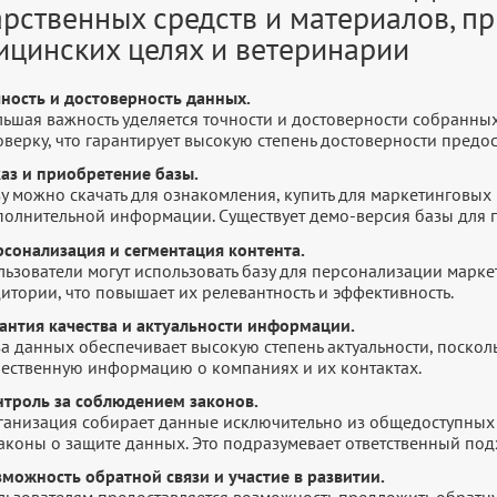
арственных средств и материалов, п
ицинских целях и ветеринарии
чность и достоверность данных.
льшая важность уделяется точности и достоверности собранны
оверку, что гарантирует высокую степень достоверности пред
каз и приобретение базы.
у можно скачать для ознакомления, купить для маркетинговых 
полнительной информации. Существует демо-версия базы для п
рсонализация и сегментация контента.
льзователи могут использовать базу для персонализации марк
итории, что повышает их релевантность и эффективность.
рантия качества и актуальности информации.
а данных обеспечивает высокую степень актуальности, посколь
чественную информацию о компаниях и их контактах.
нтроль за соблюдением законов.
ганизация собирает данные исключительно из общедоступных 
законы о защите данных. Это подразумевает ответственный по
зможность обратной связи и участие в развитии.