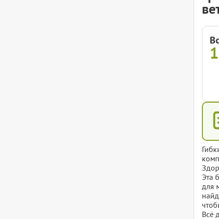
ве
В
Гибк
комп
Здор
Эта 
для 
найд
чтоб
Всё 