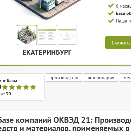
6 меся
База о
Наша 
Скачать
ЕКАТЕРИНБУРГ
производство
ветеринария
ме
инг базы
9
ок:
30
Базе компаний ОКВЭД 21: Производ
едств и материалов, применяемых в