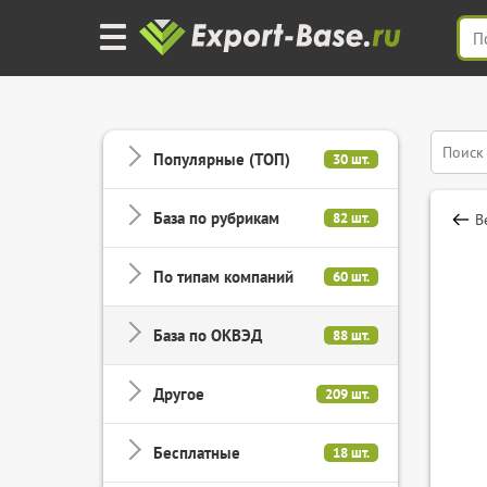
Популярные (ТОП)
30 шт.
База по рубрикам
82 шт.
В
По типам компаний
60 шт.
База по ОКВЭД
88 шт.
Другое
209 шт.
Бесплатные
18 шт.