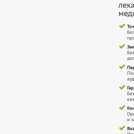
лек
мед
То
Бо
пр
За
Баз
до
Пе
По
ауд
Га
Баз
ка
Ко
Ор
и 
Во