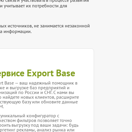
 связь и участвовать в процессе развития
и учитывает их потребности для
ых источников, не занимается незаконной
ка информации.
ервисе Export Base
rt Base — ваш надежный помощник в
ке и выгрузке баз предприятий и
низаций по России и СНГ. С нами вы
о найдете новых клиентов, расширите
ствующую базу или обновите данные
M.
уникальный конфигуратор с
еством фильтров позволяет точно
роить выгрузку под ваши задачи: будь
аргетинг рекламы, анализ рынка или