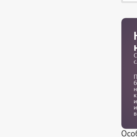
С
с
П
б
н
к
и
и
в
Осо