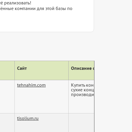
ё реализовать!
елённые компании для этой базы по
Сайт
Описание сайта (тег descript
tehnahim.com
Купить концентрат для гемо
сухие концентраты для гемо
производителя - ...
tisolium.ru