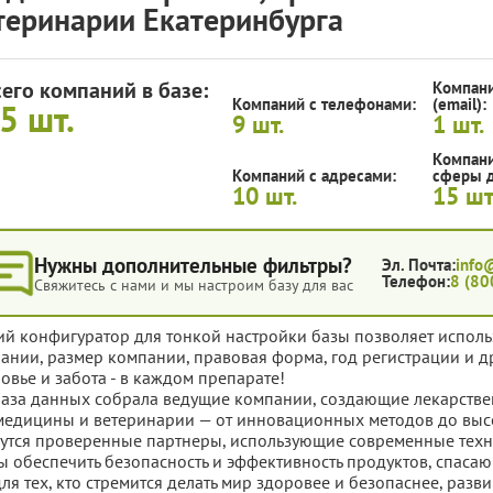
теринарии Екатеринбурга
сего компаний в базе:
Компани
Компаний с телефонами:
(email):
15
шт.
9
шт.
1
шт.
Компани
Компаний с адресами:
сферы д
10
шт.
15
шт
Нужны дополнительные фильтры?
Эл. Почта:
info
Телефон:
8 (80
Свяжитесь с нами и мы настроим базу для вас
ий конфигуратор для тонкой настройки базы позволяет исполь
ании, размер компании, правовая форма, год регистрации и д
овье и забота - в каждом препарате!
база данных собрала ведущие компании, создающие лекарстве
медицины и ветеринарии — от инновационных методов до высо
утся проверенные партнеры, использующие современные техно
ы обеспечить безопасность и эффективность продуктов, спас
для тех, кто стремится делать мир здоровее и безопаснее, ра