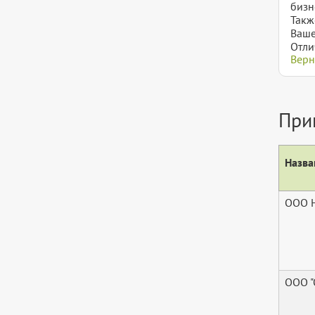
бизн
Такж
Ваше
Отли
Верн
При
Назва
ООО 
ООО 