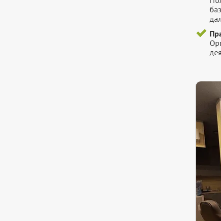
Пол
ба
да
Пр
Ор
де