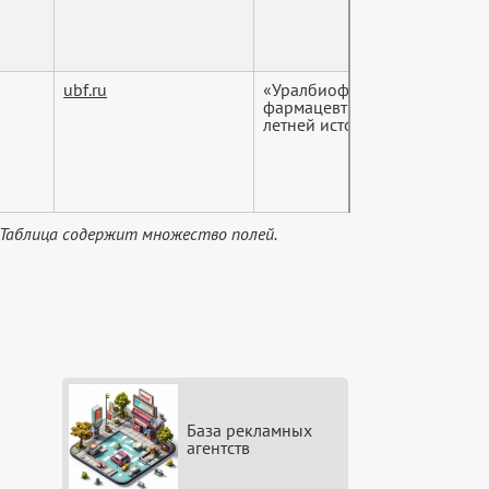
ubf.ru
«Уралбиофарм» – российско
фармацевтическое предприят
летней историей. Компания ..
 Таблица содержит множество полей.
База рекламных
агентств