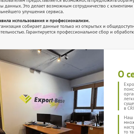
ьзователям предоставляется возможность предложить обратную
зы данных. Это делает возможным сотрудничество с клиентами 
льнейшего улучшения сервиса.
авила использования и профессионализм.
ганизация собирает данные только из открытых и общедоступн
ятельностью. Гарантируется профессиональное сбор и обработ
О с
Expo
поис
орга
легк
суще
в CR
Наш 
множ
наст
то т