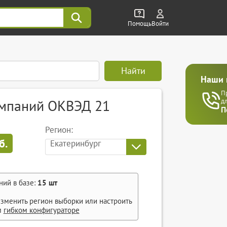
Помощь
Войти
Найти
Наши 
П
омпаний ОКВЭД 21
д
П
Регион:
б.
Екатеринбург
ний в базе:
15
шт
зменить регион выборки или настроить
м
гибком конфигураторе