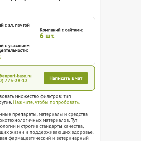
й с эл. почтой
Компаний с сайтами:
6
шт.
й с указанием
еятельности:
.
@export-base.ru
Написать в чат
0) 775-29-12
зовать множество фильтров: тип
ругие.
Нажмите, чтобы попробовать.
нные препараты, материалы и средства
котехнологичных материалов. Тут
логии и строгие стандарты качества,
ающих жизни и поддерживающих здоровье.
звивая фармацевтический и ветеринарный