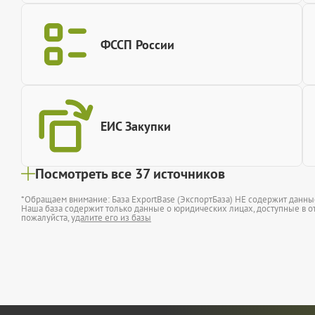
ФССП России
ЕИС Закупки
Посмотреть все 37 источников
*Обращаем внимание: База ExportBase (ЭкспортБаза) НЕ содержит данн
Наша база содержит только данные о юридических лицах, доступные в от
пожалуйста,
удалите его из базы