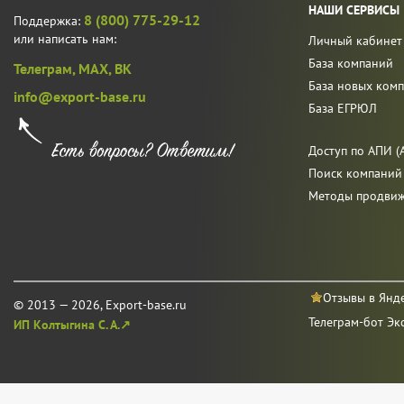
НАШИ СЕРВИСЫ
8 (800) 775-29-12
Поддержка:
или написать нам:
Личный кабинет
База компаний
Телеграм,
MAX,
ВК
База новых ком
info@export-base.ru
База ЕГРЮЛ
Доступ по АПИ (A
Поиск компаний
Методы продви
Отзывы в Янд
© 2013 — 2026, Export-base.ru
Телеграм-бот Эк
ИП Колтыгина С. А.↗