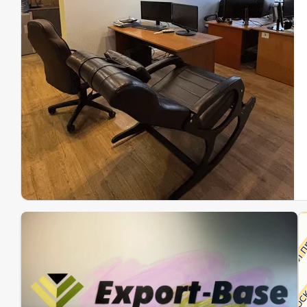
Эк
Ин
Ин