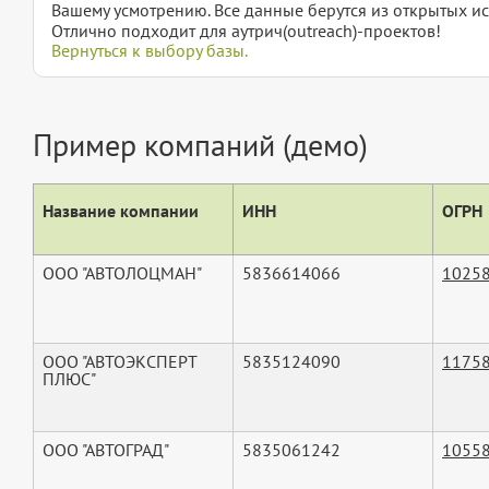
Вашему усмотрению. Все данные берутся из открытых ис
Отлично подходит для аутрич(outreach)-проектов!
Вернуться к выбору базы.
Пример компаний (демо)
Название компании
ИНН
ОГРН
ООО "АВТОЛОЦМАН"
5836614066
1025
ООО "АВТОЭКСПЕРТ
5835124090
1175
ПЛЮС"
ООО "АВТОГРАД"
5835061242
1055