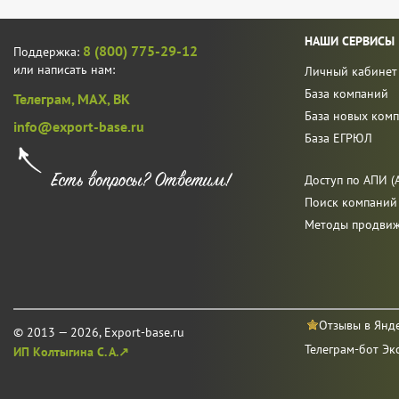
НАШИ СЕРВИСЫ
8 (800) 775-29-12
Поддержка:
или написать нам:
Личный кабинет
База компаний
Телеграм,
MAX,
ВК
База новых ком
info@export-base.ru
База ЕГРЮЛ
Доступ по АПИ (A
Поиск компаний
Методы продви
Отзывы в Янд
© 2013 — 2026, Export-base.ru
Телеграм-бот Эк
ИП Колтыгина С. А.↗