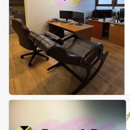
Эк
Ин
Ин