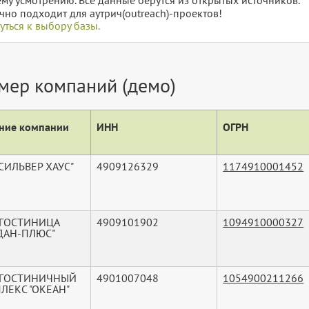
чно подходит для аутрич(outreach)-проектов!
уться к выбору базы.
мер компаний (демо)
ние компании
ИНН
ОГРН
СИЛЬВЕР ХАУС"
4909126329
1174910001452
"ГОСТИНИЦА
4909101902
1094910000327
ДАН-ПЛЮС"
"ГОСТИНИЧНЫЙ
4901007048
1054900211266
ЛЕКС "ОКЕАН"