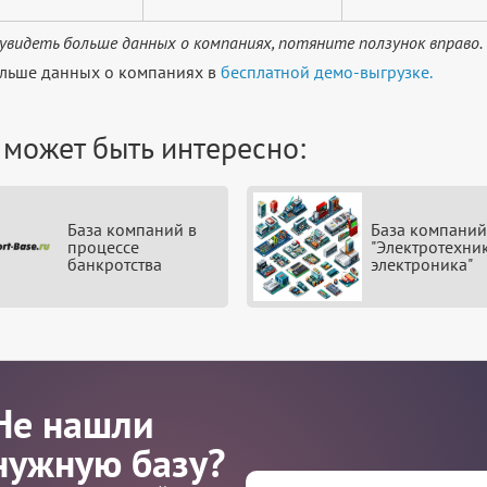
увидеть больше данных о компаниях, потяните ползунок вправо.
льше данных о компаниях в
бесплатной демо-выгрузке.
 может быть интересно:
База компаний в
База компаний
процессе
"Электротехни
банкротства
электроника"
Не нашли
нужную базу?