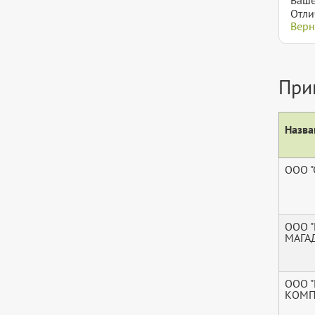
Отли
Верн
При
Назва
ООО "
ООО 
МАГА
ООО 
КОМП