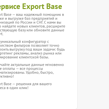
ервисе Export Base
rt Base — ваш надежный помощник в
ке и выгрузке баз предприятий и
низаций по России и СНГ. С нами вы
о найдете новых клиентов, расширите
ствующую базу или обновите данные
M.
уникальный конфигуратор с
еством фильтров позволяет точно
роить выгрузку под ваши задачи: будь
аргетинг рекламы, анализ рынка или
ирование клиентской базы.
чайте актуальные данные мгновенно
е оплаты — все процессы
матизированы. Удобно, быстро,
ктивно!
rt Base — решения для вашего
еса в один клик!