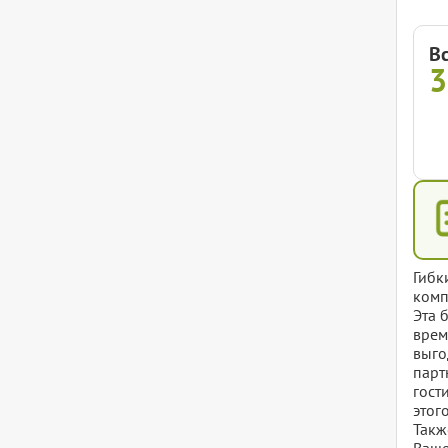
В
Гибк
комп
Эта 
врем
выго
парт
гост
этог
Такж
Ваше