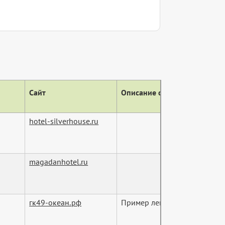
Сайт
Описание сайта (тег descript
hotel-silverhouse.ru
magadanhotel.ru
гк49-океан.рф
Пример лендинга отеля или 