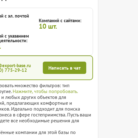
й с эл. почтой
Компаний с сайтами:
10
шт.
й с указанием
еятельности:
.
@export-base.ru
Написать в чат
0) 775-29-12
зовать множество фильтров: тип
ругие.
Нажмите, чтобы попробовать.
в и любых других объектов для
тий, предлагающих комфортные и
иков. Идеально подходит для поиска
неса в сфере гостеприимства. Пусть ваши
найдете все необходимые решения для
елённые компании для этой базы по