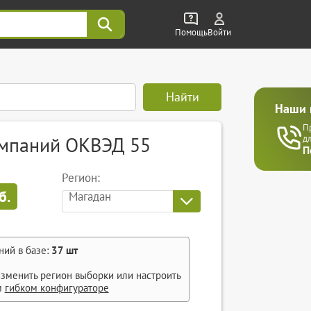
Помощь
Войти
Найти
Наши 
П
омпаний ОКВЭД 55
д
П
Регион:
б.
Магадан
ний в базе:
37
шт
зменить регион выборки или настроить
м
гибком конфигураторе