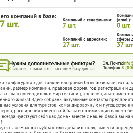
сего компаний в базе:
Компани
Компаний с телефонами:
(email):
37
шт.
7
шт.
0
шт.
Компани
Компаний с адресами:
сферы д
27
шт.
37
шт
Нужны дополнительные фильтры?
Эл. Почта:
info
Телефон:
8 (80
Свяжитесь с нами и мы настроим базу для вас
ий конфигуратор для тонкой настройки базы позволяет исполь
ании, размер компании, правовая форма, год регистрации и д
база - ваш путеводитель в мир гостиниц, хостелов, апартаменто
енного жилья! Здесь собраны актуальные контакты предприя
дные условия для туристов, командировочных и путешественн
неров, расширения клиентской базы и оптимизации вашего биз
и всегда чувствуют себя как дома - вместе с нашей базой вы 
о!
е, есть возможность убрать или добавить поля, вывести опред
му усмотрению. Все данные берутся из открытых источников.