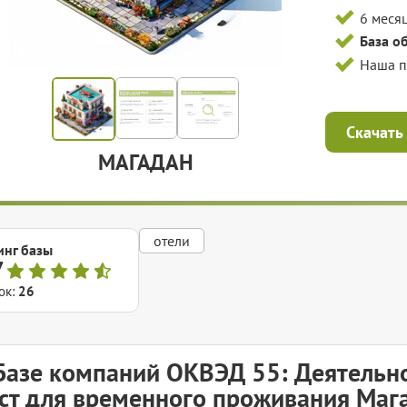
6 меся
База о
Наша 
Скачать
МАГАДАН
отели
инг базы
7
ок:
26
Базе компаний ОКВЭД 55: Деятельн
ст для временного проживания Маг