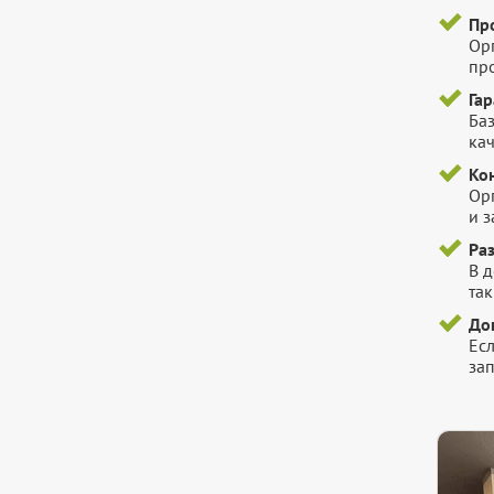
Пр
Ор
пр
Га
Баз
ка
Ко
Ор
и 
Ра
В 
так
До
Есл
зап