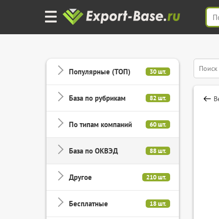
Популярные (ТОП)
30 шт.
База по рубрикам
82 шт.
В
По типам компаний
60 шт.
База по ОКВЭД
88 шт.
Другое
210 шт.
Бесплатные
18 шт.