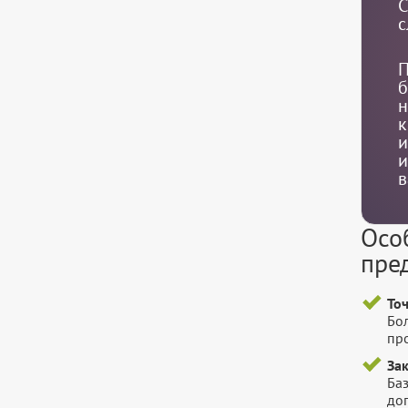
С
с
П
б
н
к
и
и
в
Осо
пре
То
Бо
пр
За
Баз
до