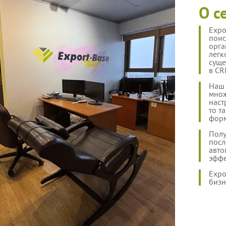
О с
Expo
поис
орга
легк
суще
в CR
Наш 
множ
наст
то т
форм
Полу
посл
авто
эффе
Expo
бизн