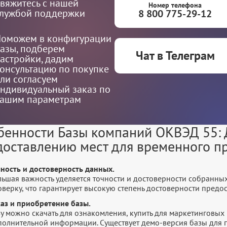
вяжитесь с нашей
Номер телефона
лужбой поддержки
8 800 775-29-12
оможем в конфигурации
азы, подберем
Чат в Телеграм
астройки, дадим
онсультацию по покупке
ли согласуем
ндивидуальный заказ по
ашим параметрам
бенности Базы компаний ОКВЭД 55: 
доставлению мест для временного п
чность и достоверность данных.
льшая важность уделяется точности и достоверности собранны
оверку, что гарантирует высокую степень достоверности пред
каз и приобретение базы.
у можно скачать для ознакомления, купить для маркетинговых 
полнительной информации. Существует демо-версия базы для п