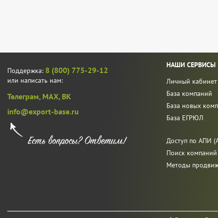
НАШИ СЕРВИСЫ
8 (800) 775-29-12
Поддержка:
или написать нам:
Личный кабинет
База компаний
Телеграм,
MAX,
ВК
База новых ком
info@export-base.ru
База ЕГРЮЛ
Доступ по АПИ (A
Поиск компаний
Методы продви