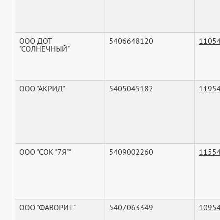
ООО ДОТ
5406648120
1105
"СОЛНЕЧНЫЙ"
ООО "АКРИД"
5405045182
1195
ООО "СОК "7Я""
5409002260
1155
ООО "ФАВОРИТ"
5407063349
1095