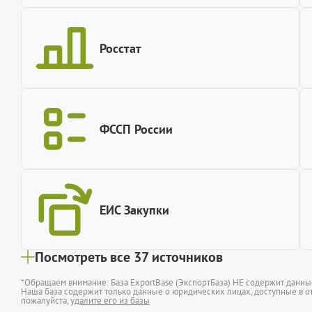
Росстат
ФССП России
ЕИС Закупки
Посмотреть все 37 источников
*Обращаем внимание: База ExportBase (ЭкспортБаза) НЕ содержит данн
Наша база содержит только данные о юридических лицах, доступные в от
пожалуйста,
удалите его из базы