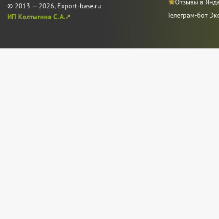
Отзывы в Янд
© 2013 — 2026, Export-base.ru
Телеграм-бот Эк
ИП Колтыгина С. А.↗