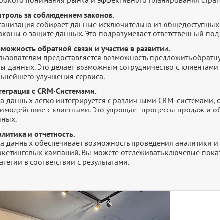
нтроль за соблюдением законов.
ганизация собирает данные исключительно из общедоступных 
законы о защите данных. Это подразумевает ответственный по
зможность обратной связи и участие в развитии.
ьзователям предоставляется возможность предложить обратную
зы данных. Это делает возможным сотрудничество с клиентами 
льнейшего улучшения сервиса.
теграция с CRM-Системами.
за данных легко интегрируется с различными CRM-системами,
аимодействие с клиентами. Это упрощает процессы продаж и 
нных.
литика и отчетность.
за данных обеспечивает возможность проведения аналитики и 
ркетинговых кампаний. Вы можете отслеживать ключевые показ
атегии в соответствии с результатами.