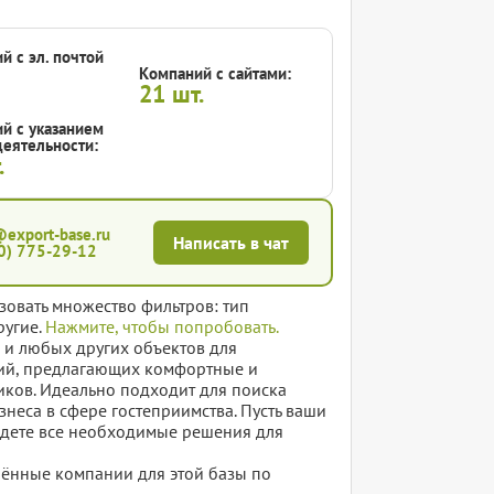
й с эл. почтой
Компаний с сайтами:
21
шт.
й с указанием
еятельности:
.
@export-base.ru
Написать в чат
0) 775-29-12
зовать множество фильтров: тип
ругие.
Нажмите, чтобы попробовать.
в и любых других объектов для
тий, предлагающих комфортные и
иков. Идеально подходит для поиска
неса в сфере гостеприимства. Пусть ваши
найдете все необходимые решения для
елённые компании для этой базы по