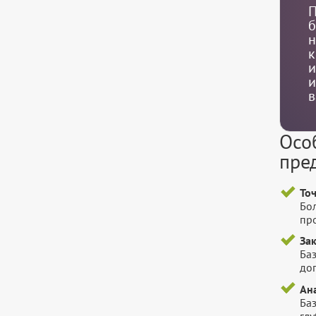
П
б
н
к
и
и
в
Осо
пре
То
Бо
пр
За
Баз
до
Ан
Ба
гл