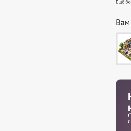
Ещё бо
Вам
С
с