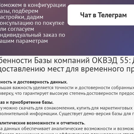
оможем в конфигурации
азы, подберем
Чат в Телеграм
астройки, дадим
онсультацию по покупке
ли согласуем
ндивидуальный заказ по
ашим параметрам
бенности Базы компаний ОКВЭД 55: 
доставлению мест для временного п
чность и достоверность данных.
льшая важность уделяется точности и достоверности собранны
оверку, что гарантирует высокую степень достоверности пред
каз и приобретение базы.
у можно скачать для ознакомления, купить для маркетинговых 
полнительной информации. Существует демо-версия базы для п
алитические возможности и отчетность.
за данных обеспечивает аналитические возможности и возмож
убокого понимания рынка и эффективного планирования страт