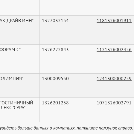
"УК ДРАЙВ ИНН"
1327032154
1181326001911
"ФОРУМ С"
1326222843
1121326002456
"ОЛИМПИЯ"
1300009550
1241300000259
"ГОСТИНИЧНЫЙ
1326201258
1071326002791
ЕКС "СУРА"
увидеть больше данных о компаниях, потяните ползунок вправо.