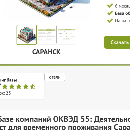
6 меся
База о
Наша 
Скачать
САРАНСК
отели
инг базы
7
ок:
23
Базе компаний ОКВЭД 55: Деятельн
ст для временного проживания Сар