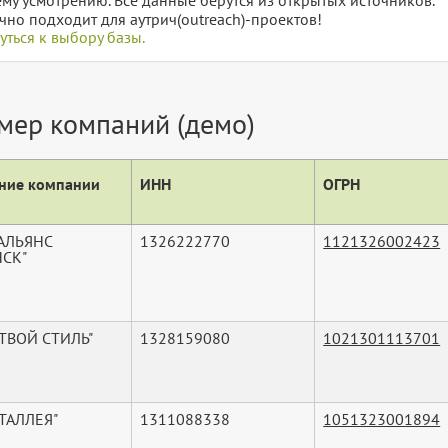
чно подходит для аутрич(outreach)-проектов!
уться к выбору базы.
мер компаний (демо)
ние компании
ИНН
ОГРН
"АЛЬЯНС
1326222770
1121326002423
НСК"
ТВОЙ СТИЛЬ"
1328159080
1021301113701
ТАЛЛЕЯ"
1311088338
1051323001894