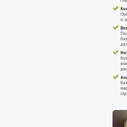
Ко
Ор
и 
Во
Пол
ба
да
Ин
Ба
вз
да
Ана
Ба
ма
стр