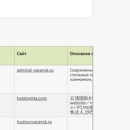
Сайт
Описание сайта (тег descript
admiral-saransk.ru
Современный отель 4* в серд
стильные номера, рестораны,
хаммамом, к...
hotelmirta.com
云顶国际8588yd(中国)股份有限公
website✅⭐️亚洲娱乐顶级
⭐️✅PT,MG电子游戏,AG,BB
鱼达人,沙巴体育彩...
hudsonsaransk.ru