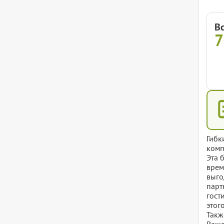
В
Гибк
комп
Эта 
врем
выго
парт
гост
этог
Такж
Ваше