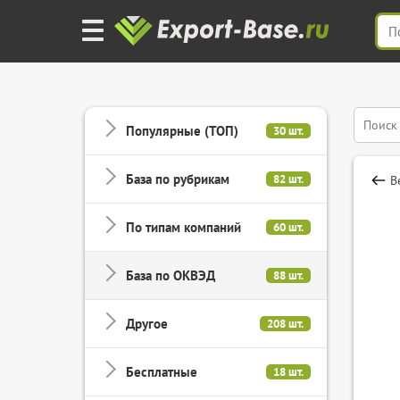
Популярные (ТОП)
30 шт.
База по рубрикам
82 шт.
В
По типам компаний
60 шт.
База по ОКВЭД
88 шт.
Другое
208 шт.
Бесплатные
18 шт.