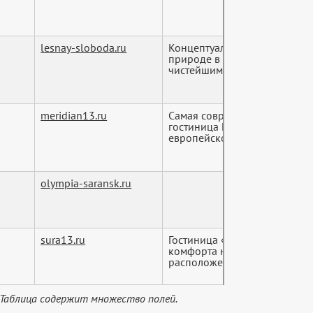
lesnay-sloboda.ru
Концептуально новый форма
природе в тихом живописном
чистейшим воздухом и непо..
meridian13.ru
Самая современная гостиниц
гостиница Меридиан распол
европейского класс...
olympia-saransk.ru
sura13.ru
Гостиница «Сура» создана д
комфорта наших гостей. Уни
расположение позволи...
 Таблица содержит множество полей.