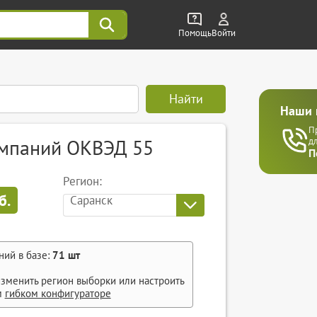
Помощь
Войти
Найти
Наши 
П
омпаний ОКВЭД 55
д
П
Регион:
б.
Саранск
ний в базе:
71
шт
зменить регион выборки или настроить
м
гибком конфигураторе