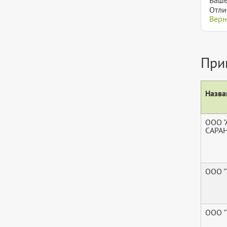
Отли
Верн
При
Назва
ООО 
САРА
ООО "
ООО "