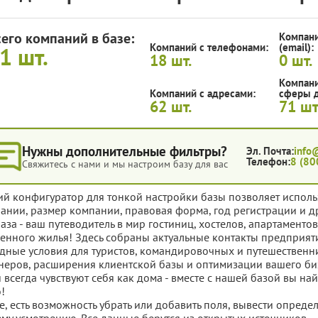
сего компаний в базе:
Компани
Компаний с телефонами:
(email):
71
шт.
18
шт.
0
шт.
Компани
Компаний с адресами:
сферы д
62
шт.
71
шт
Нужны дополнительные фильтры?
Эл. Почта:
info
Телефон:
8 (80
Свяжитесь с нами и мы настроим базу для вас
ий конфигуратор для тонкой настройки базы позволяет исполь
ании, размер компании, правовая форма, год регистрации и д
база - ваш путеводитель в мир гостиниц, хостелов, апартаменто
енного жилья! Здесь собраны актуальные контакты предприя
дные условия для туристов, командировочных и путешественн
неров, расширения клиентской базы и оптимизации вашего биз
и всегда чувствуют себя как дома - вместе с нашей базой вы 
о!
е, есть возможность убрать или добавить поля, вывести опред
му усмотрению. Все данные берутся из открытых источников.