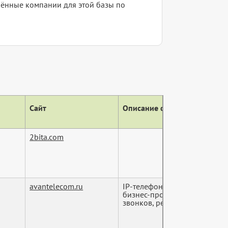
елённые компании для этой базы по
Сайт
Описание сайта (тег descript
2bita.com
avantelecom.ru
IP-телефония enterprise-уро
бизнес-процессов, фиксаци
звонков, реч...