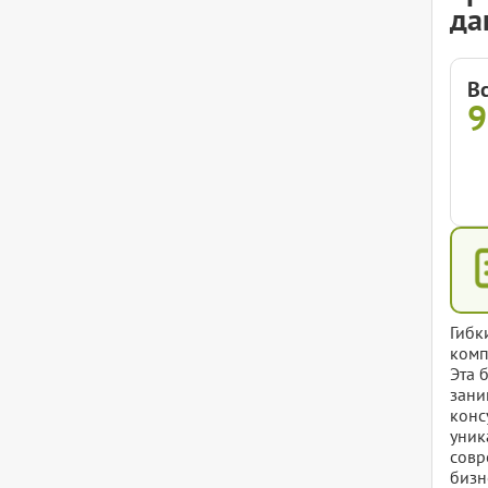
да
В
Гибк
комп
Эта 
зани
конс
уник
совр
бизн