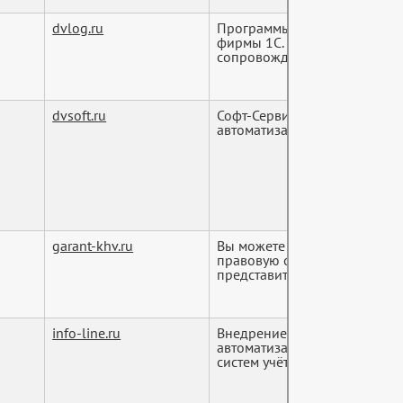
dvlog.ru
Программы 1С от официальн
фирмы 1С. Настройка и устан
сопровождение 1С. Опыт ...
dvsoft.ru
Софт-Сервис Амур 1С:франчай
автоматизация
garant-khv.ru
Вы можете приобрести инф
правовую систему ГАРАНТ от
представителя Гаранта ...
info-line.ru
Внедрение и сопровождение
автоматизация бизнеса, нас
систем учёта,...