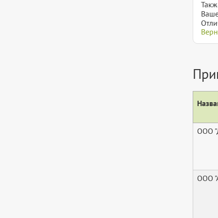
Такж
Ваше
Отли
Верн
При
Назва
ООО "
ООО 