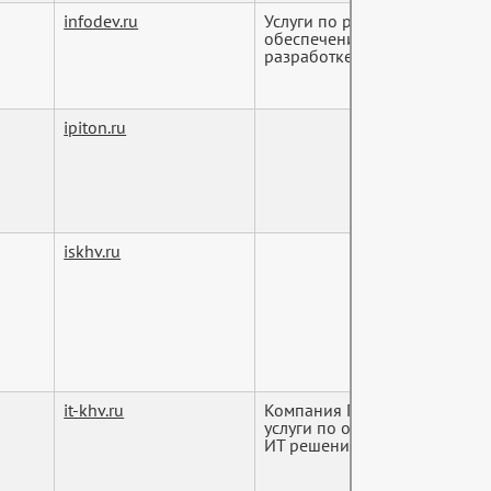
infodev.ru
Услуги по разработке и им
обеспечению информационн
разработке м...
ipiton.ru
iskhv.ru
it-khv.ru
Компания ПрофИТ предлага
услуги по обслуживанию, вн
ИТ решений в ...