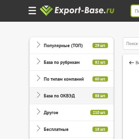
Популярные (ТОП)
29 шт.
База по рубрикам
82 шт.
В
По типам компаний
60 шт.
База по ОКВЭД
88 шт.
Другое
210 шт.
Бесплатные
18 шт.