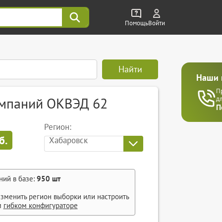
Помощь
Войти
Найти
Наши 
П
омпаний ОКВЭД 62
д
П
Регион:
б.
Хабаровск
ний в базе:
950
шт
зменить регион выборки или настроить
м
гибком конфигураторе