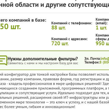
нной области и другие сопутствующ
сего компаний в базе:
Компани
Компаний с телефонами:
(email):
950
шт.
88
шт.
1
шт.
Компани
Компаний с адресами:
сферы д
720
шт.
950
ш
Нужны дополнительные фильтры?
Эл. Почта:
info
Телефон:
8 (80
Свяжитесь с нами и мы настроим базу для вас
ий конфигуратор для тонкой настройки базы позволяет исполь
ании, размер компании, правовая форма, год регистрации и д
база - кладезь профессионалов в мире цифровых решений! Зд
мающихся созданием приложений, программных платформ, а 
ультации и сопутствующие услуги. Идеально подходит для тех, 
альных решений, расширения своей ИТ-инфраструктуры или ра
еменном мире технология — это ключ к успеху, и с нашей базой
ес более умным, гибким и инновационным!