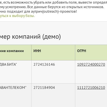
е, есть возможность убрать или добавить поля, вывести опред
му усмотрению. Все данные берутся из открытых источников.
чно подходит для аутрич(outreach)-проектов!
уться к выбору базы.
мер компаний (демо)
ние компании
ИНН
ОГРН
ДВА БИТА"
2724126146
1092724000270
"АВАНТЕЛЕКОМ"
2721184904
1112721006210