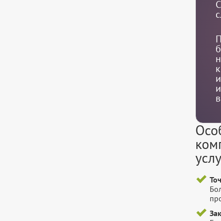
С
с
П
б
н
к
и
и
в
Осо
ком
усл
То
Бо
пр
За