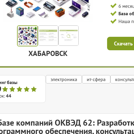
6 меся
База о
Наша 
Скачать
ХАБАРОВСК
электроника
ит-сфера
консуль
инг базы
9
ок:
44
Базе компаний ОКВЭД 62: Разработ
ограммного обеспечения, консульта