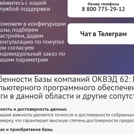
вяжитесь с нашей
Номер телефона
лужбой поддержки
8 800 775-29-12
оможем в конфигурации
азы, подберем
Чат в Телеграм
астройки, дадим
онсультацию по покупке
ли согласуем
ндивидуальный заказ по
ашим параметрам
бенности Базы компаний ОКВЭД 62: 
пьютерного программного обеспечен
уги в данной области и другие сопут
чность и достоверность данных.
льшая важность уделяется точности и достоверности собранны
оверку, что гарантирует высокую степень достоверности пред
каз и приобретение базы.