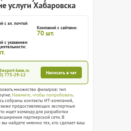
ие услуги Хабаровска
й с эл. почтой
Компаний с сайтами:
70
шт.
й с указанием
еятельности:
т.
@export-base.ru
Написать в чат
0) 775-29-12
зовать множество фильтров: тип
ругие.
Нажмите, чтобы попробовать.
есь собраны контакты ИТ-компаний,
также предоставляющих экспертные
кто ищет команду для разработки
сширения партнерской сети. В
 вы найдете именно тех, кто сделает ваш