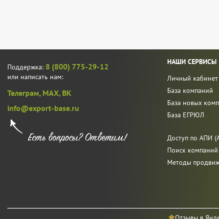
НАШИ СЕРВИСЫ
8 (800) 775-29-12
Поддержка:
или написать нам:
Личный кабинет
База компаний
Телеграм,
MAX,
ВК
База новых ком
info@export-base.ru
База ЕГРЮЛ
Доступ по АПИ (A
Поиск компаний
Методы продви
Отзывы в Янд