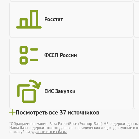
Росстат
ФССП России
ЕИС Закупки
Посмотреть все 37 источников
*Обращаем внимание: База ExportBase (ЭкспортБаза) НЕ содержит данн
Наша база содержит только данные о юридических лицах, доступные в от
пожалуйста,
удалите его из базы