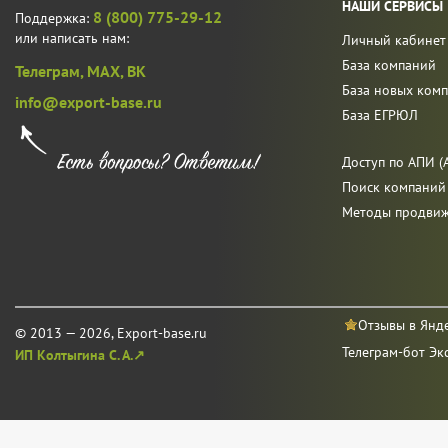
НАШИ СЕРВИСЫ
8 (800) 775-29-12
Поддержка:
или написать нам:
Личный кабинет
База компаний
Телеграм,
MAX,
ВК
База новых ком
info@export-base.ru
База ЕГРЮЛ
Доступ по АПИ (A
Поиск компаний
Методы продви
Отзывы в Янд
© 2013 — 2026, Export-base.ru
Телеграм-бот Эк
ИП Колтыгина С. А.↗