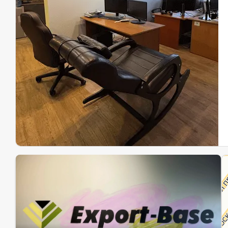
Эк
Ин
Ин