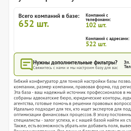
Всего компаний в базе:
Компаний с
телефонами:
652
шт.
102
шт.
Компаний с адресами:
522
шт.
Нужны дополнительные фильтры?
Эл.
Тел
Свяжитесь с нами и мы настроим базу для вас
Гибкий конфигуратор для тонкой настройки базы позвол
компании, размер компании, правовая форма, год регис
Эта база - ваш надежный источник профессионалов в м
собраны адвокатские бюро, юридические конторы, ауд
агентства, готовые помочь в решении правовых вопросо
Идеально подходит для тех, кто ищет экспертов для по
оптимизации финансовых процессов. В эпоху постоян
специалисты - залог успеха, и с нашей базой найти их с
Также, есть возможность убрать или добавить поля, вы
Вашему усмотрению. Все данные берутся из открытых ис