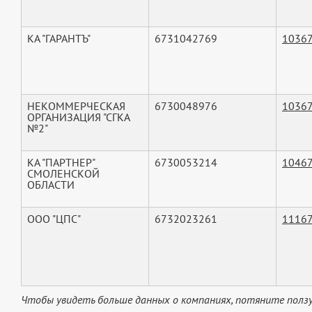
КА "ГАРАНТЪ"
6731042769
1036
НЕКОММЕРЧЕСКАЯ
6730048976
1036
ОРГАНИЗАЦИЯ "СГКА
№2"
КА "ПАРТНЕР"
6730053214
1046
СМОЛЕНСКОЙ
ОБЛАСТИ
ООО "ЦПС"
6732023261
1116
Чтобы увидеть больше данных о компаниях, потяните ползу