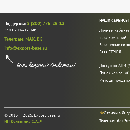
НАШИ СЕРВИСЫ
8 (800) 775-29-12
Поддержка:
или написать нам:
Личный кабинет
База компаний
Телеграм,
MAX,
ВК
База новых ком
info@export-base.ru
База ЕГРЮЛ
Доступ по АПИ (A
Поиск компаний
Методы продви
Отзывы в Янд
© 2013 — 2026, Export-base.ru
Телеграм-бот Эк
ИП Колтыгина С. А.↗