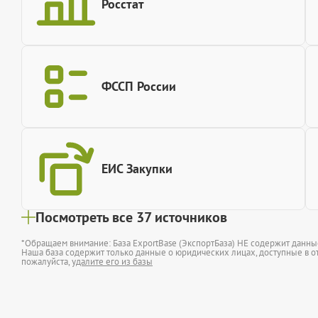
Росстат
ФССП России
ЕИС Закупки
Посмотреть все 37 источников
*Обращаем внимание: База ExportBase (ЭкспортБаза) НЕ содержит данн
Наша база содержит только данные о юридических лицах, доступные в от
пожалуйста,
удалите его из базы