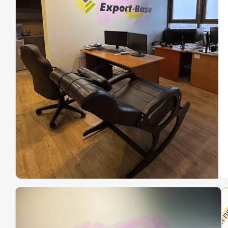
Эк
Ин
Ин