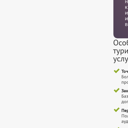
н
к
и
и
в
Осо
тур
услу
То
Бо
пр
За
Баз
до
Пе
По
ауд