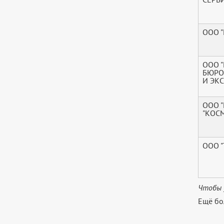
ООО "
ООО 
БЮРО
И ЭК
ООО 
"КОС
ООО "
Чтобы 
Ещё бо