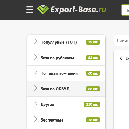
Популярные (ТОП)
29 шт.
База по рубрикам
82 шт.
В
По типам компаний
60 шт.
База по ОКВЭД
88 шт.
Другое
210 шт.
Бесплатные
18 шт.