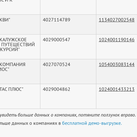
КВИ"
4027114789
1134027002548
"КАЛУЖСКОЕ
4029000547
1024001190146
 ПУТЕШЕСТВИЙ
СКУРСИЙ"
"КОМПАНИЯ
4027070524
1054003083144
МОС"
ТАС ПЛЮС"
4029004862
1024001433213
увидеть больше данных о компаниях, потяните ползунок вправо.
льше данных о компаниях в
бесплатной демо-выгрузке.