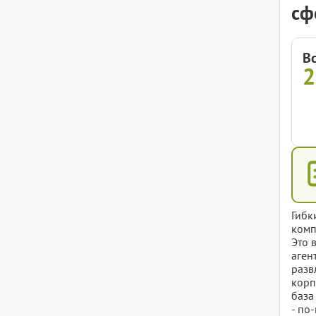
сф
В
Гибк
комп
Это 
аген
разв
корп
база
- по