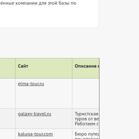
елённые компании для этой базы по
Сайт
Описание сайта (тег descript
elma-tour.ru
galaxy-travel.ru
Туристская компания "Галакт
туров от ведущих туроперато
Работаем с 200...
kaluga-tour.com
Бюро путешествий предостав
по: организации загрантуро