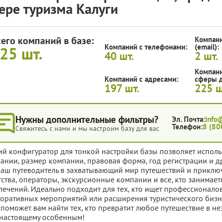
ере туризма Калуги
сего компаний в базе:
Компани
Компаний с телефонами:
(email):
225
шт.
40
шт.
2
шт.
Компани
Компаний с адресами:
сферы д
197
шт.
225
ш
Нужны дополнительные фильтры?
Эл. Почта:
info
Телефон:
8 (80
Свяжитесь с нами и мы настроим базу для вас
ий конфигуратор для тонкой настройки базы позволяет исполь
ании, размер компании, правовая форма, год регистрации и д
ваш путеводитель в захватывающий мир путешествий и приклю
тства, операторы, экскурсионные компании и все, кто занимае
лечений. Идеально подходит для тех, кто ищет профессионало
оративных мероприятий или расширения туристического бизне
 поможет вам найти тех, кто превратит любое путешествие в н
-настоящему особенным!