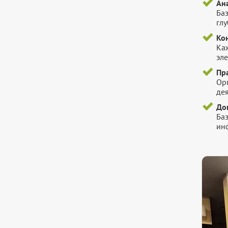
Ан
Ба
гл
Ко
Ка
эл
Пр
Ор
де
До
Ба
инф