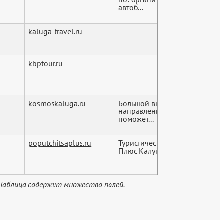
автоб...
kaluga-travel.ru
kbptour.ru
kosmoskaluga.ru
Большой выбор горящих туро
направлениям! Туристическо
поможет...
poputchitsaplus.ru
Туристические услуги - тураг
Плюс Калуга
 Таблица содержит множество полей.