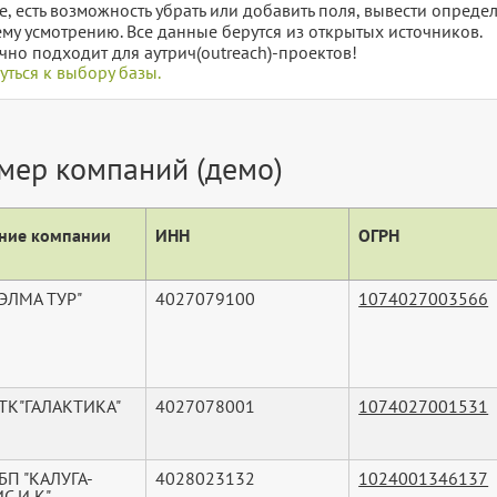
е, есть возможность убрать или добавить поля, вывести опред
му усмотрению. Все данные берутся из открытых источников.
чно подходит для аутрич(outreach)-проектов!
уться к выбору базы.
мер компаний (демо)
ние компании
ИНН
ОГРН
ЭЛМА ТУР"
4027079100
1074027003566
ТК"ГАЛАКТИКА"
4027078001
1074027001531
БП "КАЛУГА-
4028023132
1024001346137
С И К"