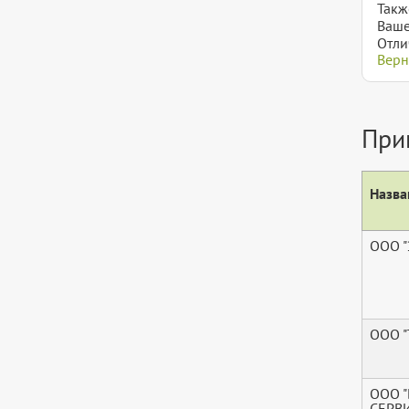
Такж
Ваше
Отли
Верн
При
Назва
ООО "
ООО "
ООО "
СЕРВИ