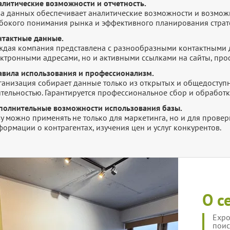
алитические возможности и отчетность.
за данных обеспечивает аналитические возможности и возмож
убокого понимания рынка и эффективного планирования страт
нтактные данные.
ждая компания представлена с разнообразными контактными 
ектронными адресами, но и активными ссылками на сайты, про
авила использования и профессионализм.
ганизация собирает данные только из открытых и общедоступн
ятельностью. Гарантируется профессиональное сбор и обработ
полнительные возможности использования базы.
зу можно применять не только для маркетинга, но и для прове
ормации о контрагентах, изучения цен и услуг конкурентов.
О с
Expo
поис