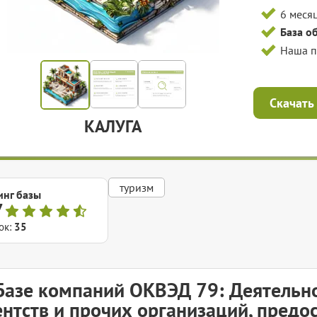
6 меся
База о
Наша 
Скачать
КАЛУГА
туризм
инг базы
7
ок:
35
Базе компаний ОКВЭД 79: Деятельно
ентств и прочих организаций, предо