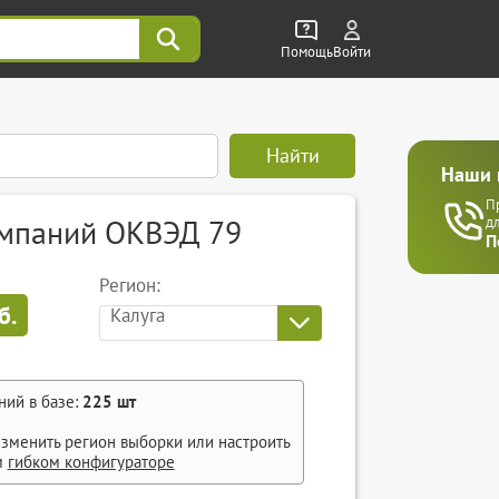
Помощь
Войти
Найти
Наши 
П
омпаний ОКВЭД 79
д
П
Регион:
б.
Калуга
ний в базе:
225
шт
зменить регион выборки или настроить
м
гибком конфигураторе