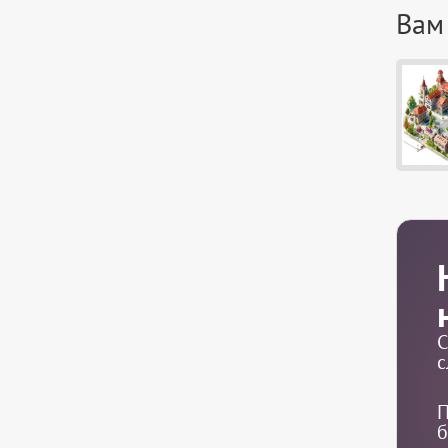
Вам
С
с
П
б