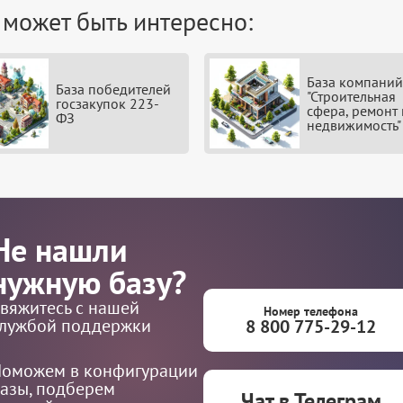
 может быть интересно:
База компаний
База победителей
"Строительная
госзакупок 223-
сфера, ремонт 
ФЗ
недвижимость"
Не нашли
нужную базу?
вяжитесь с нашей
Номер телефона
лужбой поддержки
8 800 775-29-12
оможем в конфигурации
азы, подберем
Чат в Телеграм