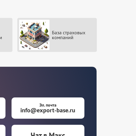
База страховых
и
компаний
Эл. почта
info@export-base.ru
Чат в Макс