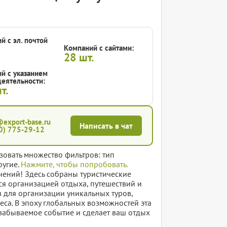
й с эл. почтой
Компаний с сайтами:
28
шт.
й с указанием
еятельности:
т.
@export-base.ru
Написать в чат
0) 775-29-12
зовать множество фильтров: тип
ругие.
Нажмите, чтобы попробовать.
чений! Здесь собраны туристические
тся организацией отдыха, путешествий и
в для организации уникальных туров,
са. В эпоху глобальных возможностей эта
езабываемое событие и сделает ваш отдых