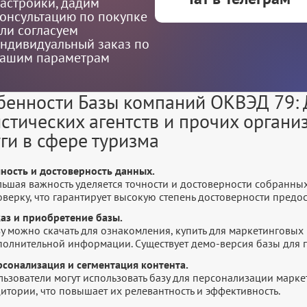
астройки, дадим
онсультацию по покупке
ли согласуем
ндивидуальный заказ по
ашим параметрам
бенности Базы компаний ОКВЭД 79: 
истических агентств и прочих орган
ги в сфере туризма
чность и достоверность данных.
льшая важность уделяется точности и достоверности собранны
оверку, что гарантирует высокую степень достоверности пред
каз и приобретение базы.
у можно скачать для ознакомления, купить для маркетинговых 
полнительной информации. Существует демо-версия базы для п
рсонализация и сегментация контента.
льзователи могут использовать базу для персонализации марк
итории, что повышает их релевантность и эффективность.