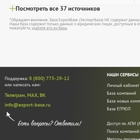
Посмотреть все 37 источников
*Обращаем внимание: База ExportBase (ЭкспортБаза) НЕ содержит данн
Наша база содержит только данные о юридических лицах, доступные в от
пожалуйста,
удалите его из базы
НАШИ СЕРВИСЫ
8 (800) 775-29-12
Поддержка:
или написать нам:
Личный кабинет
База компаний
Телеграм,
MAX,
ВК
База новых ком
info@export-base.ru
База ЕГРЮЛ
Доступ по АПИ (A
Поиск компаний
Методы продви