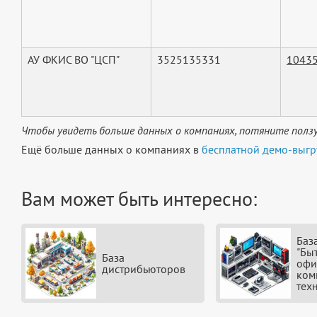
АУ ФКИС ВО "ЦСП"
3525135331
1043
Чтобы увидеть больше данных о компаниях, потяните ползу
Ещё больше данных о компаниях в
бесплатной демо-выгр
Вам может быть интересно:
Баз
"Бы
База
офи
дистрибьюторов
ком
тех