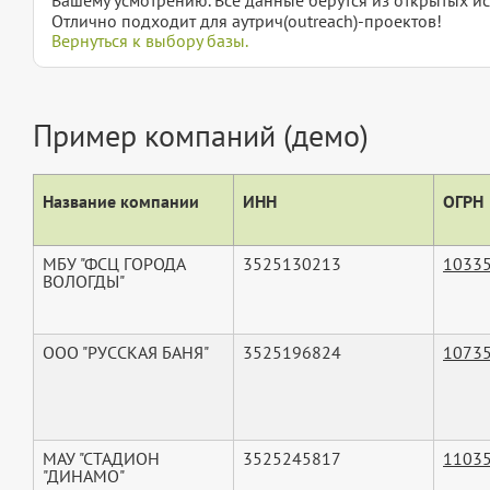
Отлично подходит для аутрич(outreach)-проектов!
Вернуться к выбору базы.
Пример компаний (демо)
Название компании
ИНН
ОГРН
МБУ "ФСЦ ГОРОДА
3525130213
1033
ВОЛОГДЫ"
ООО "РУССКАЯ БАНЯ"
3525196824
1073
МАУ "СТАДИОН
3525245817
1103
"ДИНАМО"