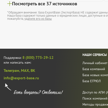
Посмотреть все 37 источников
*Обращаем внимание: База ExportBase (ЭкспортБаза) НЕ содержит данн
Наша база содержит только данные о юридических лицах, доступные в от
пожалуйста,
удалите его из базы
НАШИ СЕРВИСЫ
8 (800) 775-29-12
Поддержка:
или написать нам:
Личный кабинет
База компаний
Телеграм,
MAX,
ВК
База новых ком
info@export-base.ru
База ЕГРЮЛ
Доступ по АПИ (A
Поиск компаний
Методы продви