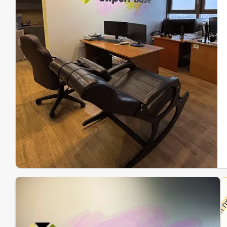
Эк
Ин
Ин