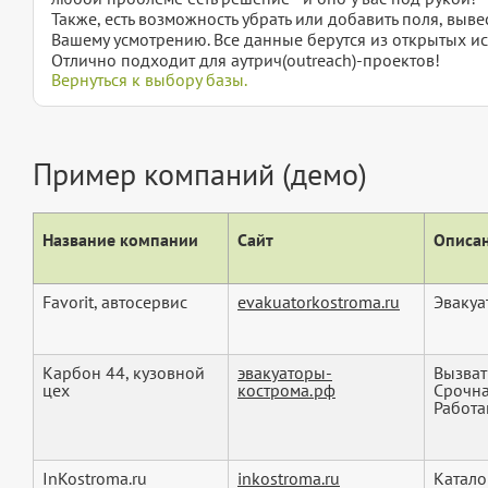
Также, есть возможность убрать или добавить поля, вы
Вашему усмотрению. Все данные берутся из открытых ис
Отлично подходит для аутрич(outreach)-проектов!
Вернуться к выбору базы.
Пример компаний (демо)
Название компании
Сайт
Описан
Favorit, автосервис
evakuatorkostroma.ru
Эвакуа
Карбон 44, кузовной
эвакуаторы-
Вызват
цех
кострома.рф
Срочна
Работа
InKostroma.ru
inkostroma.ru
Катало