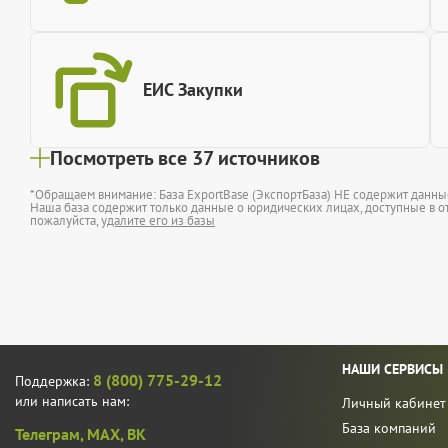
ЕИС Закупки
Посмотреть все 37 источников
*Обращаем внимание: База ExportBase (ЭкспортБаза) НЕ содержит данн
Наша база содержит только данные о юридических лицах, доступные в от
пожалуйста,
удалите его из базы
НАШИ СЕРВИСЫ
8 (800) 775-29-12
Поддержка:
или написать нам:
Личный кабинет
База компаний
Телеграм,
MAX,
ВК