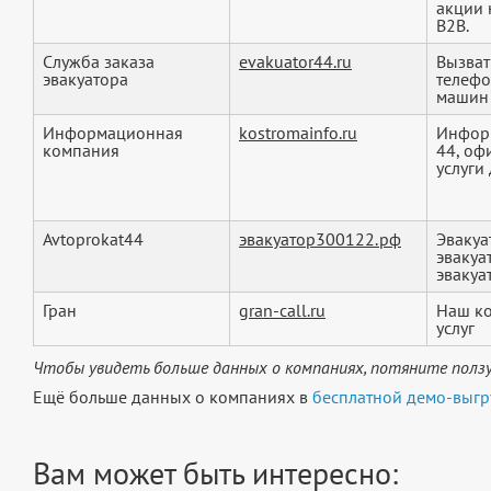
акции 
B2B.
Служба заказа
evakuator44.ru
Вызват
эвакуатора
телефо
машин э
Информационная
kostromainfo.ru
Информ
компания
44, оф
услуги 
Avtoprokat44
эвакуатор300122.рф
Эвакуа
эвакуа
эвакуат
Гран
gran-call.ru
Наш ко
услуг
Чтобы увидеть больше данных о компаниях, потяните ползу
Ещё больше данных о компаниях в
бесплатной демо-выгр
Вам может быть интересно: