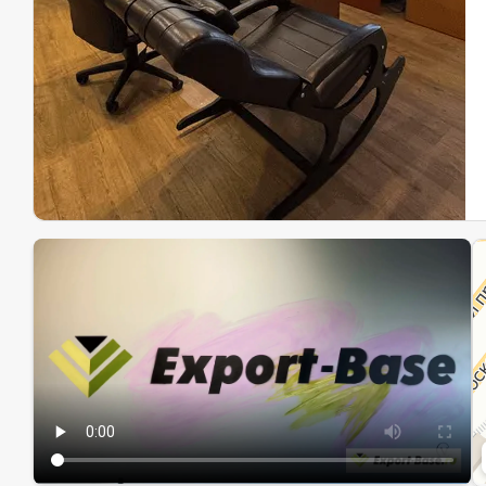
Эк
Ин
Ин