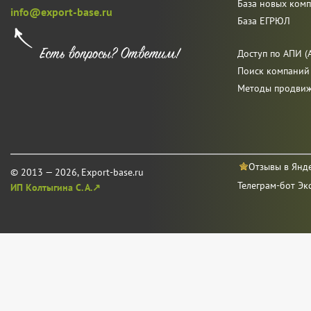
База новых ком
info@export-base.ru
База ЕГРЮЛ
Доступ по АПИ (A
Поиск компаний
Методы продви
Отзывы в Янд
© 2013 — 2026, Export-base.ru
Телеграм-бот Эк
ИП Колтыгина С. А.↗