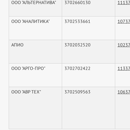
ООО "АЛЬТЕРНАТИВА"
3702660130
1113
ООО "АНАЛИТИКА"
3702533661
1073
АПИО
3702032520
1023
ООО "АРГО-ПРО"
3702702422
1133
ООО "АВР ТЕХ"
3702509563
1063