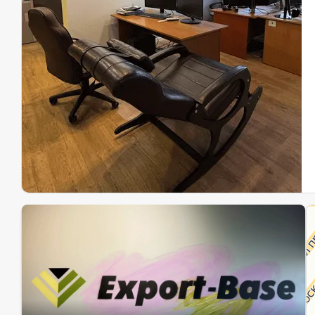
Эк
Ин
Ин