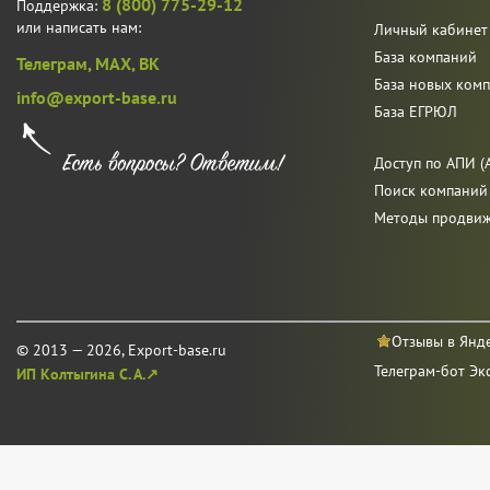
8 (800) 775-29-12
Поддержка:
или написать нам:
Личный кабинет
База компаний
Телеграм,
MAX,
ВК
База новых ком
info@export-base.ru
База ЕГРЮЛ
Доступ по АПИ (A
Поиск компаний
Методы продви
Отзывы в Янд
© 2013 — 2026, Export-base.ru
Телеграм-бот Эк
ИП Колтыгина С. А.↗