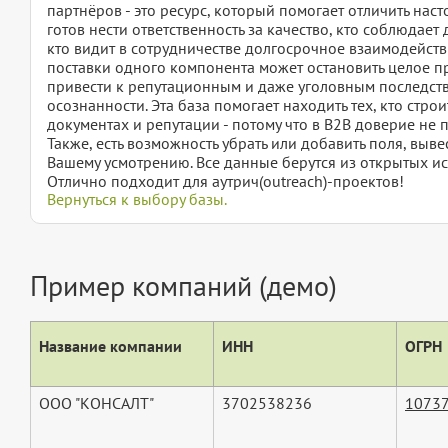
партнёров - это ресурс, который помогает отличить нас
готов нести ответственность за качество, кто соблюдает
кто видит в сотрудничестве долгосрочное взаимодействие
поставки одного компонента может остановить целое п
привести к репутационным и даже уголовным последстви
осознанности. Эта база помогает находить тех, кто строи
документах и репутации - потому что в B2B доверие не 
Также, есть возможность убрать или добавить поля, вы
Вашему усмотрению. Все данные берутся из открытых ис
Отлично подходит для аутрич(outreach)-проектов!
Вернуться к выбору базы.
Пример компаний (демо)
Название компании
ИНН
ОГРН
ООО "КОНСАЛТ"
3702538236
1073