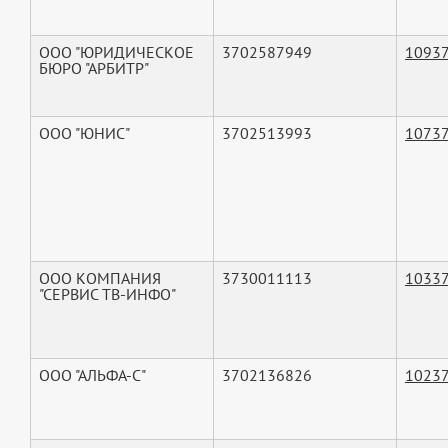
ООО "ЮРИДИЧЕСКОЕ
3702587949
1093
БЮРО "АРБИТР"
ООО "ЮНИС"
3702513993
1073
ООО КОМПАНИЯ
3730011113
1033
"СЕРВИС ТВ-ИНФО"
ООО "АЛЬФА-С"
3702136826
1023