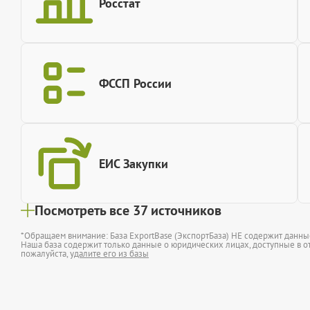
Росстат
ФССП России
ЕИС Закупки
Посмотреть все 37 источников
*Обращаем внимание: База ExportBase (ЭкспортБаза) НЕ содержит данн
Наша база содержит только данные о юридических лицах, доступные в от
пожалуйста,
удалите его из базы