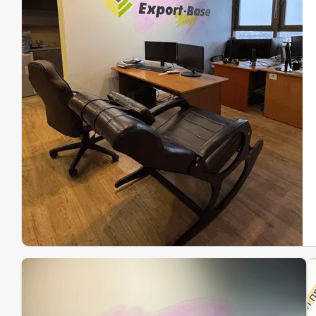
Эк
Ин
Ин