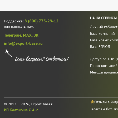
НАШИ СЕРВИСЫ
8 (800) 775-29-12
Поддержка:
или написать нам:
Личный кабинет
База компаний
Телеграм,
MAX,
ВК
База новых ком
info@export-base.ru
База ЕГРЮЛ
Доступ по АПИ (A
Поиск компаний
Методы продви
Отзывы в Янд
© 2013 — 2026, Export-base.ru
Телеграм-бот Эк
ИП Колтыгина С. А.↗