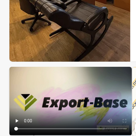
Эк
Ин
Ин