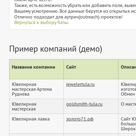
Также, есть возможность убрать или добавить поля, вы
Вашему усмотрению. Все данные берутся из открытых ис
Отлично подходит для аутрич(outreach)-проектов!
Вернуться к выбору базы.
Пример компаний (демо)
Название компании
Сайт
Описан
Ювелирная
jewelertula.ru
Ювелир
мастерская Артема
изгото
Руднева
Обмен 
Ювелирная
goldsmith-tula.ru
О маст
мастерская
Ювелирная лавка
золото71.рф
Сайт Ю
большо
Широки