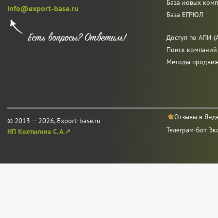
База новых ком
info@export-base.ru
База ЕГРЮЛ
Доступ по АПИ (A
Поиск компаний
Методы продви
Отзывы в Янд
© 2013 — 2026, Export-base.ru
Телеграм-бот Эк
ИП Колтыгина С. А.↗