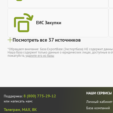
ЕИС Закупки
Посмотреть все 37 источников
*Обращаем внимание: База ExportBase (ЭкспортБаза) НЕ содержит данн
Наша база содержит только данные о юридических лицах, доступные в от
пожалуйста,
удалите его из базы
НАШИ СЕРВИСЫ
8 (800) 775-29-12
Поддержка:
или написать нам:
Личный кабинет
База компаний
Телеграм,
MAX,
ВК