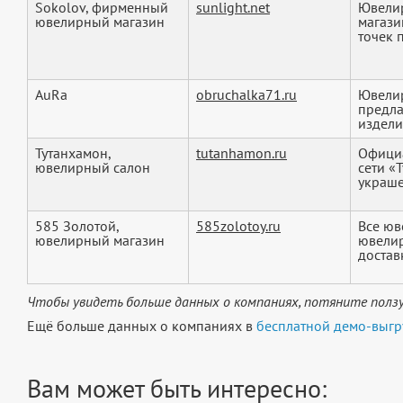
Sokolov, фирменный
sunlight.net
Ювелир
ювелирный магазин
магази
точек п
AuRa
obruchalka71.ru
Ювелир
предла
издели
Тутанхамон,
tutanhamon.ru
Официа
ювелирный салон
сети «
украшен
585 Золотой,
585zolotoy.ru
Все юв
ювелирный магазин
ювелир
доставк
Чтобы увидеть больше данных о компаниях, потяните ползу
Ещё больше данных о компаниях в
бесплатной демо-выгр
Вам может быть интересно: