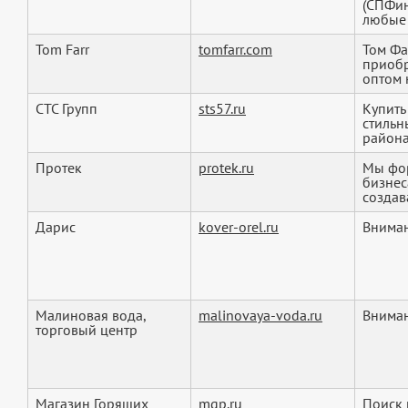
(СПФин
любые 
Tom Farr
tomfarr.com
Том Фа
приобр
оптом 
СТС Групп
sts57.ru
Купить
стильн
района
Протек
protek.ru
Мы фор
бизнес
создав
Дарис
kover-orel.ru
Вниман
Малиновая вода,
malinovaya-voda.ru
Вниман
торговый центр
Магазин Горящих
mgp.ru
Поиск 