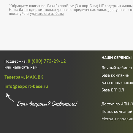
*Обращаем внимание: База ExportBase (ЭкспортБаза) НЕ содержит данн
Наша база содержит только данные о юридических лицах, доступные в от
пожалуйста,
удалите его из базы
НАШИ СЕРВИСЫ
8 (800) 775-29-12
Поддержка:
или написать нам:
Личный кабинет
База компаний
Телеграм,
MAX,
ВК
База новых ком
info@export-base.ru
База ЕГРЮЛ
Доступ по АПИ (A
Поиск компаний
Методы продви