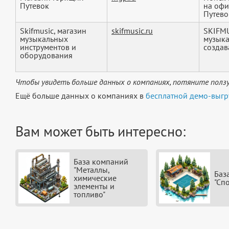
Путевок
на офи
Путевок
Skifmusic, магазин
skifmusic.ru
SKIFMU
музыкальных
музыка
инструментов и
создава
оборудования
Чтобы увидеть больше данных о компаниях, потяните ползу
Ещё больше данных о компаниях в
бесплатной демо-выгр
Вам может быть интересно:
База компаний
"Металлы,
Баз
химические
"Сп
элементы и
топливо"