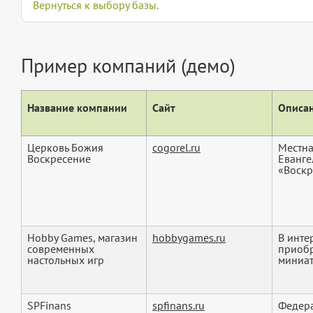
Вернуться к выбору базы.
Пример компаний (демо)
Название компании
Сайт
Описан
Церковь Божия
cogorel.ru
Местна
Воскресение
Еванге
«Воскре
Hobby Games, магазин
hobbygames.ru
В инте
современных
приобр
настольных игр
миниат
SPFinans
spfinans.ru
Федера