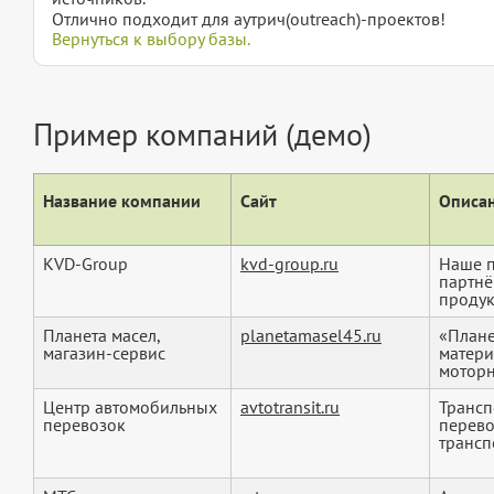
Отлично подходит для аутрич(outreach)-проектов!
Вернуться к выбору базы.
Пример компаний (демо)
Название компании
Сайт
Описан
KVD-Group
kvd-group.ru
Наше п
партнё
продук
Планета масел,
planetamasel45.ru
«Плане
магазин-сервис
матери
моторн
Центр автомобильных
avtotransit.ru
Трансп
перевозок
перево
транспо