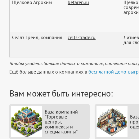
Щелково Агрохим
betaren.ru
Щелков
соврем
агрохи
Селлз Трейд, компания
cells-trade.ru
Литиев
для сл
Чтобы увидеть больше данных о компаниях, потяните ползу
Ещё больше данных о компаниях в
бесплатной демо-выгр
Вам может быть интересно:
База компаний
"Торговые
Баз
центры,
про
комплексы и
оде
спецмагазины"