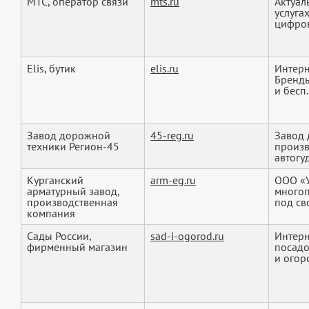
МТС, оператор связи
mts.ru
Актуал
услуга
цифров
Elis, бутик
elis.ru
Интерн
Бренды 
и бесп.
Завод дорожной
45-reg.ru
Завод 
техники Регион-45
произв
автогу
Курганский
arm-eg.ru
ООО «
арматурный завод,
много
производственная
под св
компания
Сады России,
sad-i-ogorod.ru
Интерн
фирменный магазин
посадо
и огоро