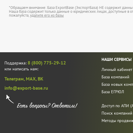
*Обращаем внимание: База ExportBase (ЭкспортБаза) НЕ содержит данн
Наша база содержит только данные о юридических лицах, доступные в от
пожалуйста,
удалите его из базы
НАШИ СЕРВИСЫ
8 (800) 775-29-12
Поддержка:
или написать нам:
Личный кабинет
База компаний
Телеграм,
MAX,
ВК
База новых ком
info@export-base.ru
База ЕГРЮЛ
Доступ по АПИ (A
Поиск компаний
Методы продви