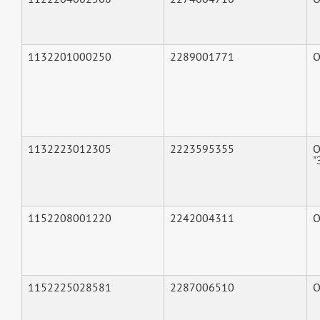
1132201000250
2289001771
О
1132223012305
2223595355
"
1152208001220
2242004311
О
1152225028581
2287006510
О