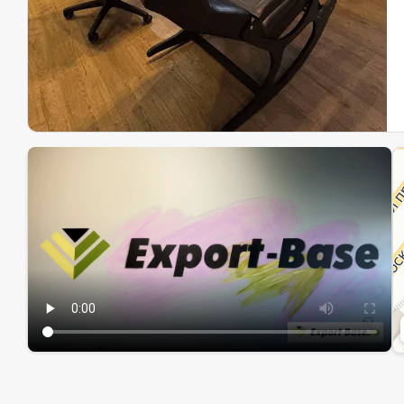
Эк
Ин
Ин