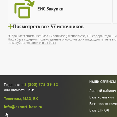
ЕИС Закупки
Посмотреть все 37 источников
*Обращаем внимание: База ExportBase (ЭкспортБаза) НЕ содержит данн
Наша база содержит только данные о юридических лицах, доступные в от
пожалуйста,
удалите его из базы
НАШИ СЕРВИСЫ
8 (800) 775-29-12
Поддержка:
или написать нам:
Личный кабинет
База компаний
Телеграм,
MAX,
ВК
База новых ком
info@export-base.ru
База ЕГРЮЛ