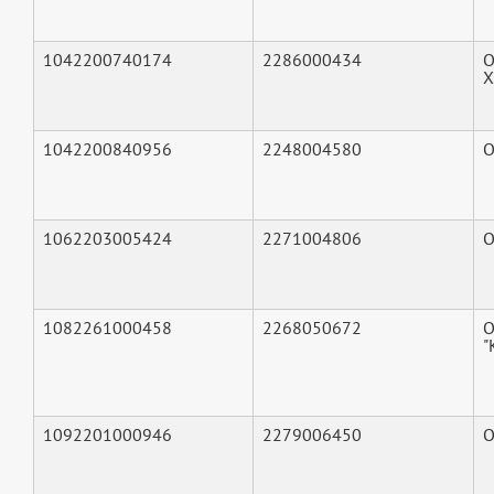
1042200740174
2286000434
О
Х
1042200840956
2248004580
О
1062203005424
2271004806
О
1082261000458
2268050672
"
1092201000946
2279006450
О