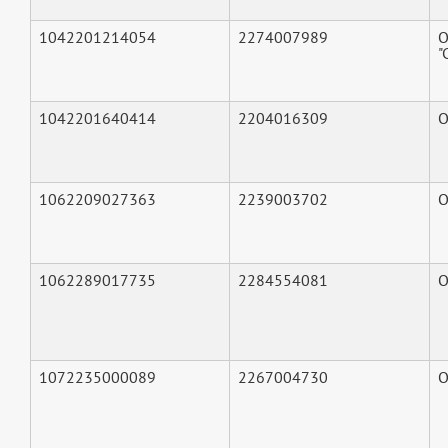
1042201214054
2274007989
О
"
1042201640414
2204016309
О
1062209027363
2239003702
О
1062289017735
2284554081
О
1072235000089
2267004730
О