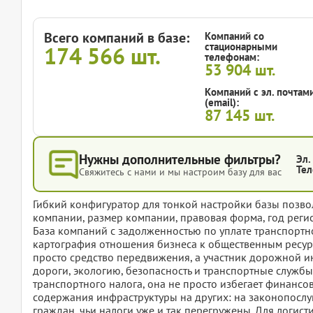
Всего компаний в базе:
Компаний со
стационарными
174 566
шт.
телефонам:
53 904
шт.
Компаний с эл. почтам
(email):
87 145
шт.
Нужны дополнительные фильтры?
Эл.
Тел
Свяжитесь с нами и мы настроим базу для вас
Гибкий конфигуратор для тонкой настройки базы позвол
компании, размер компании, правовая форма, год регис
База компаний с задолженностью по уплате транспортног
картография отношения бизнеса к общественным ресурс
просто средство передвижения, а участник дорожной и
дороги, экологию, безопасность и транспортные службы
транспортного налога, она не просто избегает финансо
содержания инфраструктуры на других: на законопослу
граждан, чьи налоги уже и так перегружены. Для логист