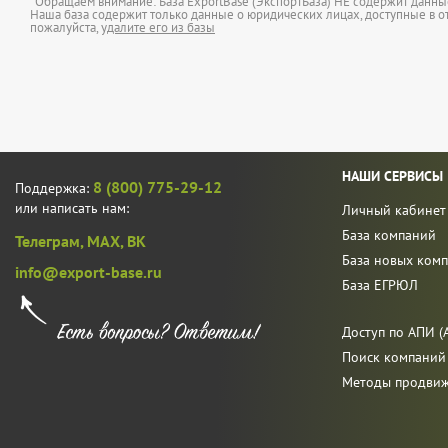
*Обращаем внимание: База ExportBase (ЭкспортБаза) НЕ содержит данн
Наша база содержит только данные о юридических лицах, доступные в от
пожалуйста,
удалите его из базы
НАШИ СЕРВИСЫ
8 (800) 775-29-12
Поддержка:
или написать нам:
Личный кабинет
База компаний
Телеграм,
MAX,
ВК
База новых ком
info@export-base.ru
База ЕГРЮЛ
Доступ по АПИ (A
Поиск компаний
Методы продви