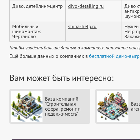
Диво, детейлинг-центр
divo-detailing.ru
Диво с
антихр
шумоиз
Мобильный
shina-help.ru
Нужен 
шиномонтаж
Help п
Чертаново
Закажит
Чтобы увидеть больше данных о компаниях, потяните ползу
Ещё больше данных о компаниях в
бесплатной демо-выгр
Вам может быть интересно:
База компаний
"Строительная
Баз
сфера, ремонт и
аге
недвижимость"