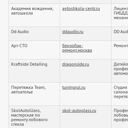
Академия вождения,
avtoshkola-centr.ru
Лиценз
автошкола
ГИБДД 
механи
Dd Audio
ddaudio.ru
DD Aud
Арт-СТО
бензобак-
Ремонт
ремонт.москва
Kraftside Detailing
dragonside.ru
Детейл
профес
автомо
Перетяжка Team,
tuningrul.ru
Студия
автоателье
салона
перетяж
SkolAutoGlass,
skol-autoglass.ru
Профес
мастерская по
лобовы
ремонту лобового
профес
стекла