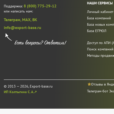
НАШИ СЕРВИСЫ
8 (800) 775-29-12
Поддержка:
или написать нам:
Личный кабинет
База компаний
Телеграм,
MAX,
ВК
База новых ком
info@export-base.ru
База ЕГРЮЛ
Доступ по АПИ (A
Поиск компаний
Методы продви
Отзывы в Янд
© 2013 — 2026, Export-base.ru
Телеграм-бот Эк
ИП Колтыгина С. А.↗