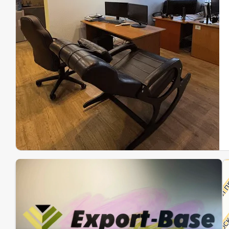
Эк
Ин
Ин