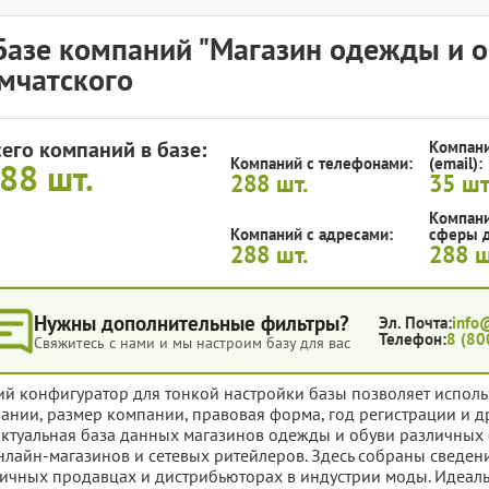
Базе компаний "Магазин одежды и о
мчатского
сего компаний в базе:
Компани
Компаний с телефонами:
(email):
288
шт.
288
шт.
35
шт
Компани
Компаний с адресами:
сферы д
288
шт.
288
ш
Нужны дополнительные фильтры?
Эл. Почта:
info
Телефон:
8 (80
Свяжитесь с нами и мы настроим базу для вас
ий конфигуратор для тонкой настройки базы позволяет исполь
ании, размер компании, правовая форма, год регистрации и д
актуальная база данных магазинов одежды и обуви различных 
нлайн-магазинов и сетевых ритейлеров. Здесь собраны сведен
ичных продавцах и дистрибьюторах в индустрии моды. Идеал