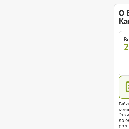
О 
Ка
В
Гибк
комп
Это 
до о
розн