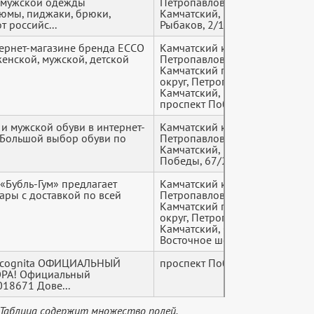
 мужской одежды
Петропавловск-
+7 (9*
тюмы, пиджаки, брюки,
Камчатский, просп.
т российс...
Рыбаков, 2/1
тернет-магазине бренда ECCO
Камчатский край,
+7 (9*
енской, мужской, детской
Петропавловск-
Камчатский городской
округ, Петропавловск-
Камчатский, 10 км м-н,
проспект Победы, 67
и мужской обуви в интернет-
Камчатский край,
+7 (9*
! Большой выбор обуви по
Петропавловск-
Камчатский, проспект
Победы, 67/2
«Бубль-Гум» предлагает
Камчатский край,
+7 (9*
вары с доставкой по всей
Петропавловск-
Камчатский городской
округ, Петропавловск-
Камчатский, Северо-
Восточное шоссе, 6
Incognita ОФИЦИАЛЬНЫЙ
проспект Победы, 67
+7 (9*
РА! Официальный
018671 Дове...
 Таблица содержит множество полей.