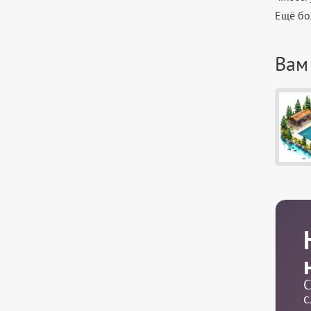
Ещё бо
Вам
С
с