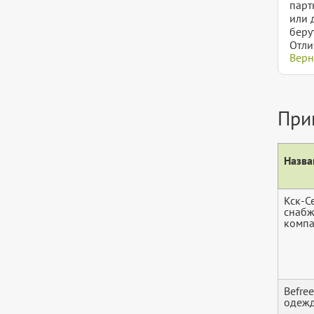
парт
или 
беру
Отли
Верн
При
Назва
Кск-С
снабж
комп
Befree
одеж