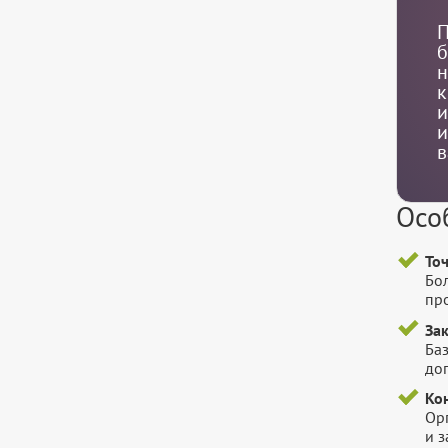
П
б
н
к
и
и
в
Осо
То
Бо
пр
За
Баз
до
Ко
Ор
и 