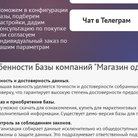
оможем в конфигурации
азы, подберем
Чат в Телеграм
астройки, дадим
онсультацию по покупке
ли согласуем
ндивидуальный заказ по
ашим параметрам
бенности Базы компаний "Магазин о
чность и достоверность данных.
льшая важность уделяется точности и достоверности собранны
оверку, что гарантирует высокую степень достоверности пред
каз и приобретение базы.
у можно скачать для ознакомления, купить для маркетинговых 
полнительной информации. Существует демо-версия базы для п
нтроль за соблюдением законов.
ганизация собирает данные исключительно из общедоступных 
законы о защите данных. Это подразумевает ответственный по