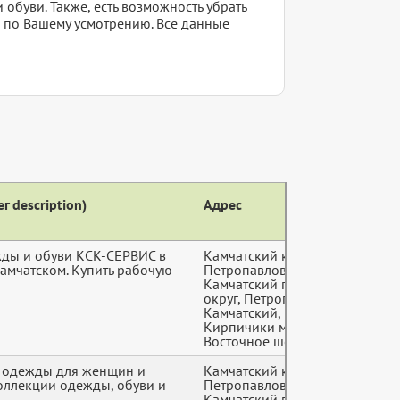
обуви. Также, есть возможность убрать
ы по Вашему усмотрению. Все данные
г description)
Адрес
Теле
ды и обуви КСК-СЕРВИС в
Камчатский край,
+7 (9*
амчатском. Купить рабочую
Петропавловск-
Камчатский городской
округ, Петропавловск-
Камчатский,
Кирпичики м-н,
Восточное шоссе, 1
 одежды для женщин и
Камчатский край,
+7 (9*
коллекции одежды, обуви и
Петропавловск-
..
Камчатский городской