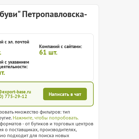
буви" Петропавловска-
й с эл. почтой
Компаний с сайтами:
.
61
шт.
й с указанием
еятельности:
т.
@export-base.ru
Написать в чат
0) 775-29-12
зовать множество фильтров: тип
ругие.
Нажмите, чтобы попробовать.
форматов - от бутиков и торговых центров
ия о поставщиках, производителях,
ьно подходит для поиска новых