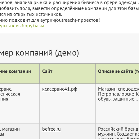
неров, анализа рынка и расширения бизнеса в сфере одежды и 
добавить поля, вывести определённые компании для этой баз
тся из открытых источников.
чно подходит для аутрич(outreach)-проектов!
уться к выбору базы.
мер компаний (демо)
ние компании
Сайт
Описание сайта (те
ервис,
ксксервис41.рф
Магазин спецодеж
енческая
Петропавловске-К
ания
обувь, защитные...
, магазин
befree.ru
Российский бренд
ды
мужчин. Создает 
аксессуаров. Беспл.