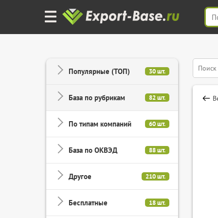
Популярные (ТОП)
30 шт.
База по рубрикам
82 шт.
В
По типам компаний
60 шт.
База по ОКВЭД
88 шт.
Другое
210 шт.
Бесплатные
18 шт.