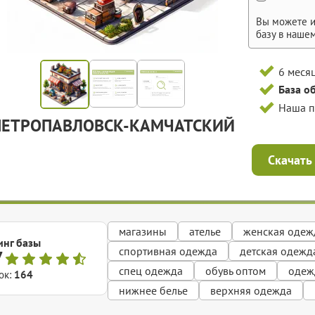
Вы можете и
базу в наше
6 меся
База о
Наша 
ПЕТРОПАВЛОВСК-КАМЧАТСКИЙ
Скачать
магазины
ателье
женская одеж
инг базы
спортивная одежда
детская одежд
7
спец одежда
обувь оптом
одеж
ок:
164
нижнее белье
верхняя одежда