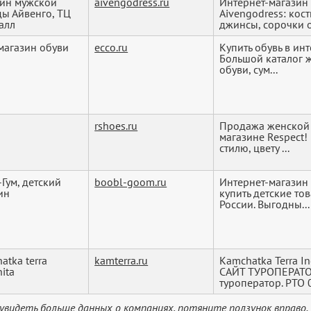
ин мужской
aivengodress.ru
Интернет-магазин
ы Айвенго, ТЦ
Aivengodress: кос
алл
джинсы, сорочки о
 магазин обуви
ecco.ru
Купить обувь в ин
Большой каталог ж
обуви, сум...
n
rshoes.ru
Продажа женской 
магазине Respect
стилю, цвету ...
-Гум, детский
boobl-goom.ru
Интернет-магазин 
ин
купить детские то
России. Выгодны...
atka terra
kamterra.ru
Kamchatka Terra 
ita
САЙТ ТУРОПЕРАТО
туроператор. РТО 
увидеть больше данных о компаниях, потяните ползунок вправо.