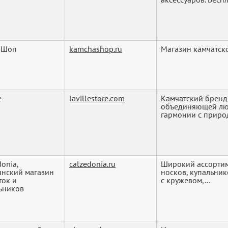
аШоп
kamchashop.ru
Магазин камчатск
e
lavillestore.com
Камчатский бренд
объединяющей люд
гармонии с природ
donia,
calzedonia.ru
Широкий ассортим
янский магазин
носков, купальник
ток и
с кружевом,...
ьников