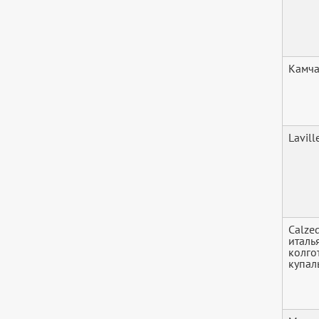
Камч
Lavill
Calze
италь
колго
купал