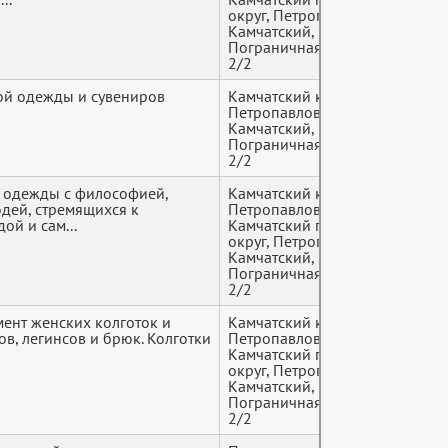
округ, Петропавловск-
Камчатский,
Пограничная улица,
2/2
ой одежды и сувениров
Камчатский край,
+7 (9*
Петропавловск-
Камчатский,
Пограничная улица,
2/2
 одежды с философией,
Камчатский край,
+7 (9*
ей, стремящихся к
Петропавловск-
ой и сам...
Камчатский городской
округ, Петропавловск-
Камчатский,
Пограничная улица,
2/2
ент женских колготок и
Камчатский край,
+7 (9*
ов, легинсов и брюк. Колготки
Петропавловск-
Камчатский городской
округ, Петропавловск-
Камчатский,
Пограничная улица,
2/2