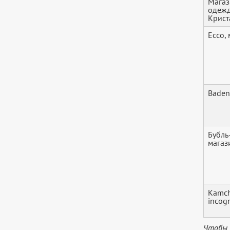
Магаз
одежд
Крист
Ecco,
Bade
Бубль
магаз
Kamch
incogn
Чтобы 