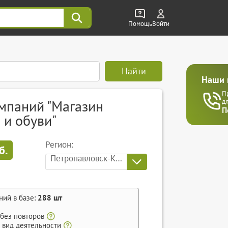
Помощь
Войти
Найти
Наши 
П
мпаний "Магазин
д
П
 и обуви"
Регион:
б.
Петропавловск-Камчатский
ний в базе:
288
шт
 без повторов
 вид деятельности