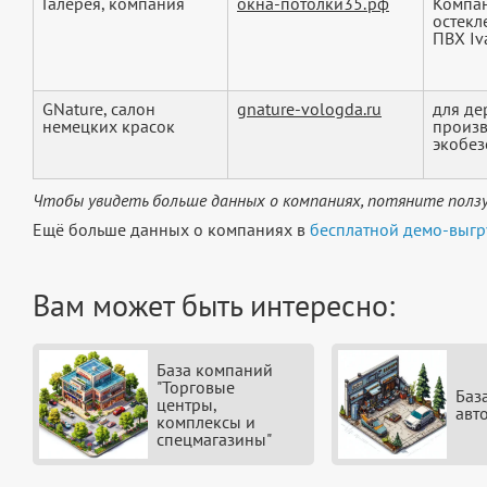
Галерея, компания
окна-потолки35.рф
Компан
остекл
ПВХ Iva
GNature, салон
gnature-vologda.ru
для де
немецких красок
произв
экобез
Чтобы увидеть больше данных о компаниях, потяните ползу
Ещё больше данных о компаниях в
бесплатной демо-выгр
Вам может быть интересно:
База компаний
"Торговые
Баз
центры,
авт
комплексы и
спецмагазины"