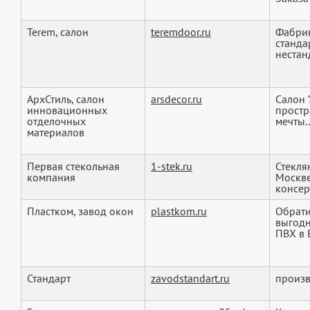
Terem, салон
teremdoor.ru
Фабрик
станда
нестан
АрхСтиль, салон
arsdecor.ru
Салон 
инновационных
простр
отделочных
мечты..
материалов
Первая стекольная
1-stek.ru
Стекля
компания
Москве
консер
Пластком, завод окон
plastkom.ru
Обрати
выгодн
ПВХ в 
Стандарт
zavodstandart.ru
произв