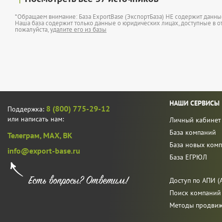
*Обращаем внимание: База ExportBase (ЭкспортБаза) НЕ содержит данн
Наша база содержит только данные о юридических лицах, доступные в от
пожалуйста,
удалите его из базы
НАШИ СЕРВИСЫ
8 (800) 775-29-12
Поддержка:
или написать нам:
Личный кабинет
База компаний
Телеграм,
MAX,
ВК
База новых ком
info@export-base.ru
База ЕГРЮЛ
Доступ по АПИ (A
Поиск компаний
Методы продви