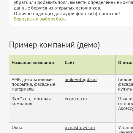
убрать или добавить поля, вывести определённые компа
данные берутся из открытых источников.
Отлично подходит для аутрич(outreach)-проектов!
Вернуться к выбору базы.
Пример компаний (демо)
Название компании
Сайт
Описан
АМК декоративные
amk-vologda.ru
Гибкие
покрытия, фасадные
фасада
материалы
купить 
ЭкоОкна, торговая
ecookna.ru
Пласти
компания
от про
Аксесс
Окна
oknastroy35.ru
Устано
Заказа