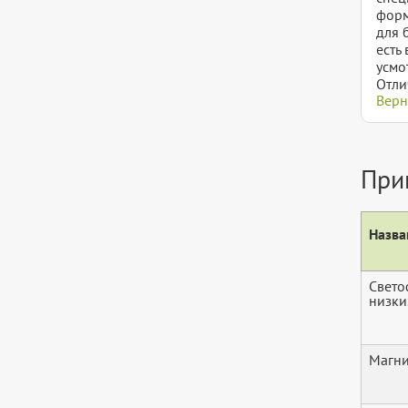
форм
для 
есть
усмо
Отли
Верн
При
Назва
Свето
низки
Магни