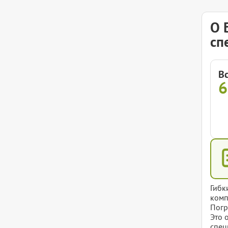
О 
сп
В
Гибк
комп
Погр
Это 
спец