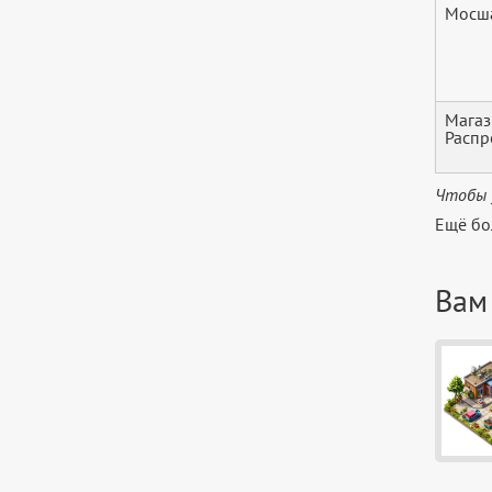
Мосша
Магаз
Расп
Чтобы 
Ещё бо
Вам