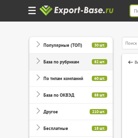
Популярные (ТОП)
30 шт.
База по рубрикам
82 шт.
В
По типам компаний
60 шт.
База по ОКВЭД
88 шт.
Другое
210 шт.
Бесплатные
18 шт.