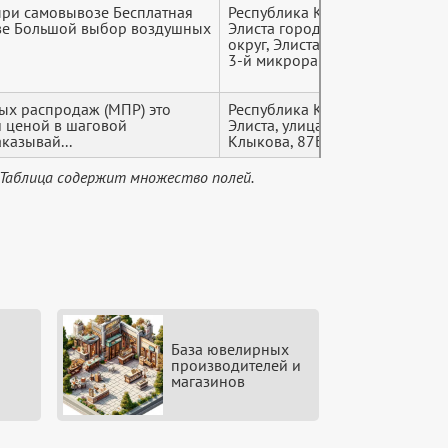
при самовывозе Бесплатная
Республика Калмыкия,
+7 (9*
ве Большой выбор воздушных
Элиста городской
округ, Элиста, 3-й м-н,
3-й микрорайон, 18
ых распродаж (МПР) это
Республика Калмыкия,
+7 (9*
й ценой в шаговой
Элиста, улица Ю.
казывай...
Клыкова, 87Б
 Таблица содержит множество полей.
База ювелирных
производителей и
магазинов