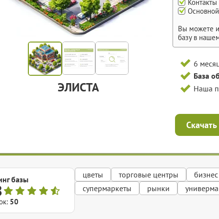
Контакты
Основной
Вы можете и
базу в наше
6 меся
База о
ЭЛИСТА
Наша 
Скачать
цветы
торговые центры
бизнес
инг базы
8
супермаркеты
рынки
универма
ок:
50