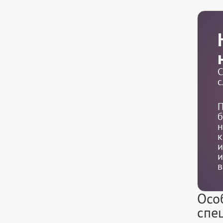
С
с
П
б
н
к
и
и
в
Осо
спе