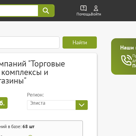
Помощь
Войти
Найти
Наши 
П
мпаний "Торговые
д
П
 комплексы и
газины"
Регион:
б.
Элиста
ний в базе:
68
шт