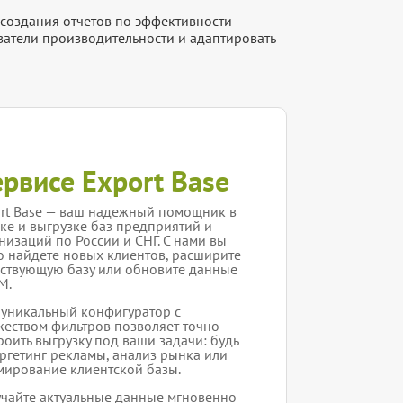
создания отчетов по эффективности
атели производительности и адаптировать
ервисе Export Base
rt Base — ваш надежный помощник в
ке и выгрузке баз предприятий и
низаций по России и СНГ. С нами вы
о найдете новых клиентов, расширите
ствующую базу или обновите данные
M.
уникальный конфигуратор с
еством фильтров позволяет точно
роить выгрузку под ваши задачи: будь
аргетинг рекламы, анализ рынка или
ирование клиентской базы.
чайте актуальные данные мгновенно