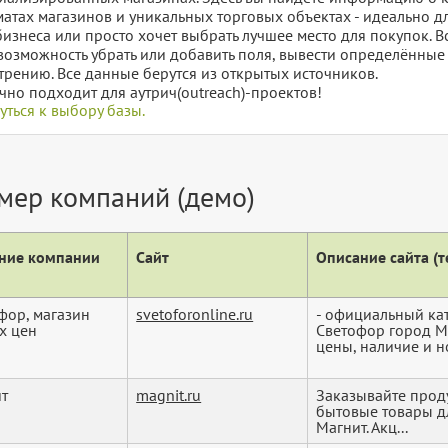
атах магазинов и уникальных торговых объектах - идеально дл
бизнеса или просто хочет выбрать лучшее место для покупок. В
 возможность убрать или добавить поля, вывести определённы
трению. Все данные берутся из открытых источников.
чно подходит для аутрич(outreach)-проектов!
уться к выбору базы.
мер компаний (демо)
ние компании
Сайт
Описание сайта (те
фор, магазин
svetoforonline.ru
- официальный ка
х цен
Светофор город М
цены, наличие и но
т
magnit.ru
Заказывайте проду
бытовые товары д
Магнит. Акц...