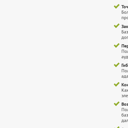
То
Бо
пр
За
Баз
до
Пе
По
ауд
Ги
Пол
ада
Ко
Ка
эл
Во
Пол
ба
да