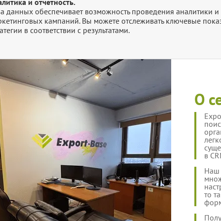
литика и отчетность.
за данных обеспечивает возможность проведения аналитики и 
ркетинговых кампаний. Вы можете отслеживать ключевые показ
атегии в соответствии с результатами.
О с
Expo
поис
орга
легк
суще
в CR
Наш 
множ
наст
то т
форм
Полу