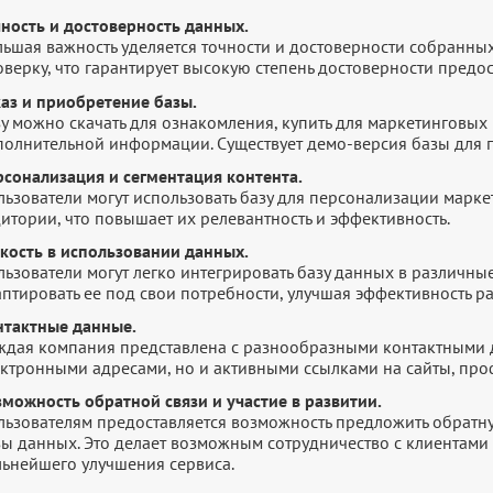
чность и достоверность данных.
льшая важность уделяется точности и достоверности собранны
оверку, что гарантирует высокую степень достоверности пред
каз и приобретение базы.
у можно скачать для ознакомления, купить для маркетинговых 
полнительной информации. Существует демо-версия базы для п
рсонализация и сегментация контента.
льзователи могут использовать базу для персонализации марк
итории, что повышает их релевантность и эффективность.
бкость в использовании данных.
ьзователи могут легко интегрировать базу данных в различны
птировать ее под свои потребности, улучшая эффективность р
нтактные данные.
ждая компания представлена с разнообразными контактными 
ектронными адресами, но и активными ссылками на сайты, про
зможность обратной связи и участие в развитии.
ьзователям предоставляется возможность предложить обратную
зы данных. Это делает возможным сотрудничество с клиентами 
льнейшего улучшения сервиса.