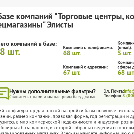
Базе компаний "Торговые центры, к
ецмагазины" Элисты
сего компаний в базе:
Компани
Компаний с телефонами:
(email):
68
шт.
68
шт.
5
шт.
Компани
Компаний с адресами:
сферы д
67
шт.
68
шт
Нужны дополнительные фильтры?
Эл. Почта:
info
Телефон:
8 (80
Свяжитесь с нами и мы настроим базу для вас
ий конфигуратор для тонкой настройки базы позволяет исполь
ании, размер компании, правовая форма, год регистрации и д
узитесь в мир коммерческой недвижимости и индустрии розни
обширная база данных, в которой собраны сведения о торговы
иализированных магазинах. Здесь вы найдете информацию о 