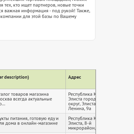
я тех, кто ищет партнеров, новые точки
ся важная информация - под рукой! Также,
е компании для этой базы по Вашему
г description)
Адрес
Теле
талог товаров магазина
Республика Калмыкия,
+7 (9*
осква всегда актуальные
Элиста городской
...
округ, Элиста, улица
Ленина, 9а
кты питания, готовую еду и
Республика Калмыкия,
+7 (9*
ля дома в онлайн-магазине
Элиста, 8-й
микрорайон, 67Б