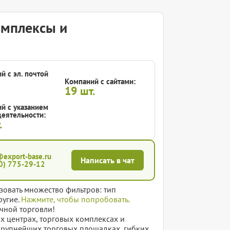
омплексы и
й с эл. почтой
Компаний с сайтами:
19
шт.
й с указанием
еятельности:
.
@export-base.ru
Написать в чат
0) 775-29-12
зовать множество фильтров: тип
ругие.
Нажмите, чтобы попробовать.
чной торговли!
х центрах, торговых комплексах и
крупнейших торговых площадках, гибких