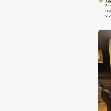
Ана
Ба
ма
стр