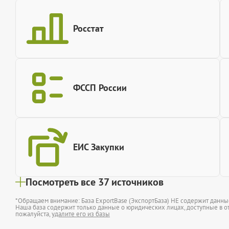
Росстат
ФССП России
ЕИС Закупки
Посмотреть все 37 источников
*Обращаем внимание: База ExportBase (ЭкспортБаза) НЕ содержит данн
Наша база содержит только данные о юридических лицах, доступные в от
пожалуйста,
удалите его из базы