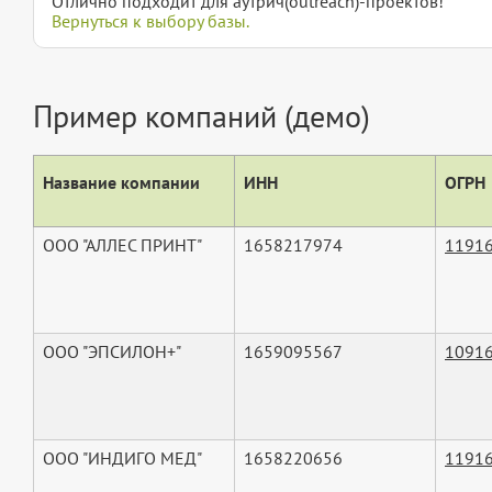
Отлично подходит для аутрич(outreach)-проектов!
Вернуться к выбору базы.
Пример компаний (демо)
Название компании
ИНН
ОГРН
ООО "АЛЛЕС ПРИНТ"
1658217974
1191
ООО "ЭПСИЛОН+"
1659095567
1091
ООО "ИНДИГО МЕД"
1658220656
1191