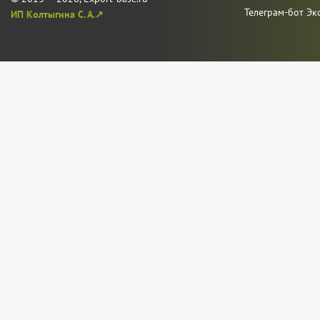
Телеграм-бот Эк
ИП Колтыгина С. А.↗