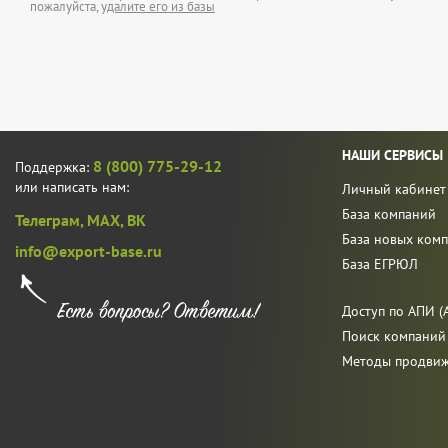
пожалуйста,
удалите его из базы
НАШИ СЕРВИСЫ
8 (800) 775-29-12
Поддержка:
или написать нам:
Личный кабинет
База компаний
Телеграм,
MAX,
ВК
База новых ком
info@export-base.ru
База ЕГРЮЛ
Доступ по АПИ (A
Поиск компаний
Методы продви