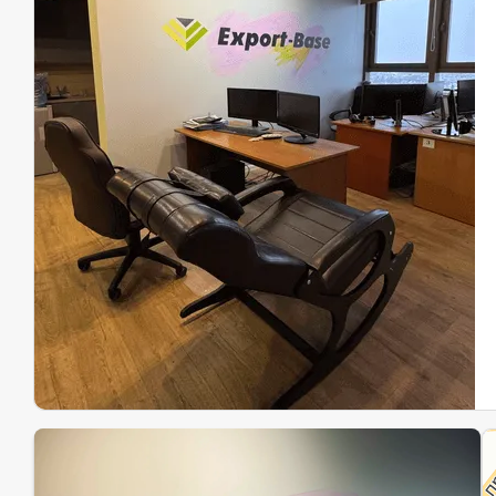
Эк
Ин
Ин