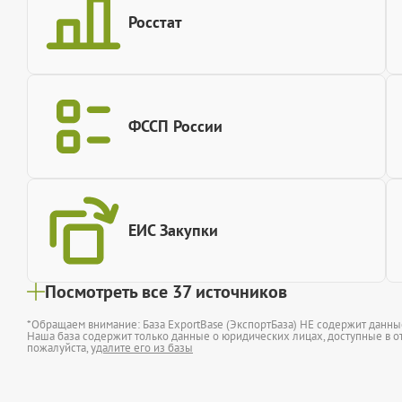
Росстат
ФССП России
ЕИС Закупки
Посмотреть все 37 источников
*Обращаем внимание: База ExportBase (ЭкспортБаза) НЕ содержит данн
Наша база содержит только данные о юридических лицах, доступные в от
пожалуйста,
удалите его из базы