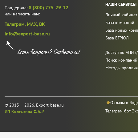
НАШИ СЕРВИСЫ
8 (800) 775-29-12
Поддержка:
или написать нам:
Личный кабинет
База компаний
Телеграм,
MAX,
ВК
База новых ком
info@export-base.ru
База ЕГРЮЛ
Доступ по АПИ (A
Поиск компаний
Методы продви
Отзывы в Янд
© 2013 — 2026, Export-base.ru
Телеграм-бот Эк
ИП Колтыгина С. А.↗