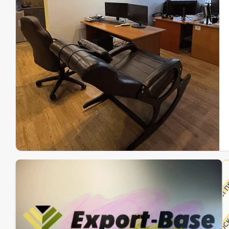
Эк
Ин
Ин