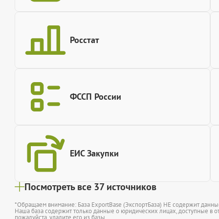
Росстат
ФССП России
ЕИС Закупки
Посмотреть все 37 источников
*Обращаем внимание: База ExportBase (ЭкспортБаза) НЕ содержит данн
Наша база содержит только данные о юридических лицах, доступные в от
пожалуйста,
удалите его из базы