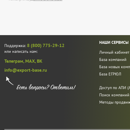
НАШИ СЕРВИСЫ
8 (800) 775-29-12
Поддержка:
или написать нам:
Личный кабинет
База компаний
Телеграм,
MAX,
ВК
База новых ком
info@export-base.ru
База ЕГРЮЛ
Доступ по АПИ (A
Поиск компаний
Методы продви