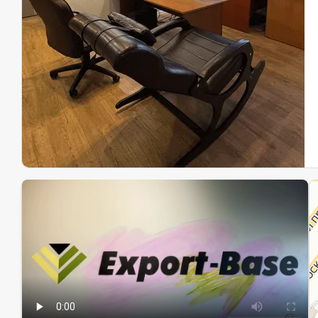
Эк
Ин
Ин