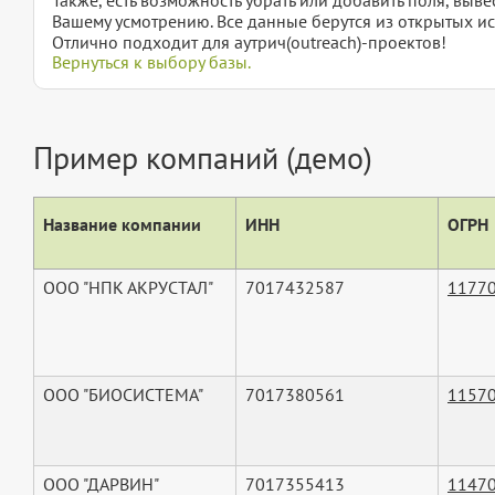
Вашему усмотрению. Все данные берутся из открытых ис
Отлично подходит для аутрич(outreach)-проектов!
Вернуться к выбору базы.
Пример компаний (демо)
Название компании
ИНН
ОГРН
ООО "НПК АКРУСТАЛ"
7017432587
1177
ООО "БИОСИСТЕМА"
7017380561
1157
ООО "ДАРВИН"
7017355413
1147