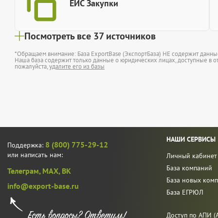
ЕИС Закупки
Посмотреть все 37 источников
*Обращаем внимание: База ExportBase (ЭкспортБаза) НЕ содержит данн
Наша база содержит только данные о юридических лицах, доступные в от
пожалуйста,
удалите его из базы
НАШИ СЕРВИСЫ
8 (800) 775-29-12
Поддержка:
или написать нам:
Личный кабинет
База компаний
Телеграм,
MAX,
ВК
База новых ком
info@export-base.ru
База ЕГРЮЛ
Доступ по АПИ (A