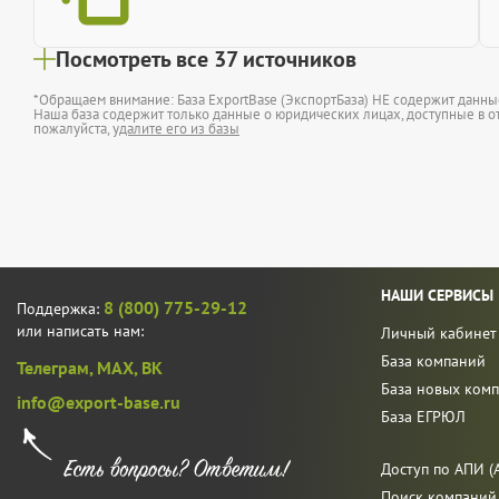
Посмотреть все 37 источников
*Обращаем внимание: База ExportBase (ЭкспортБаза) НЕ содержит данн
Наша база содержит только данные о юридических лицах, доступные в от
пожалуйста,
удалите его из базы
НАШИ СЕРВИСЫ
8 (800) 775-29-12
Поддержка:
или написать нам:
Личный кабинет
База компаний
Телеграм,
MAX,
ВК
База новых ком
info@export-base.ru
База ЕГРЮЛ
Доступ по АПИ (A
Поиск компаний