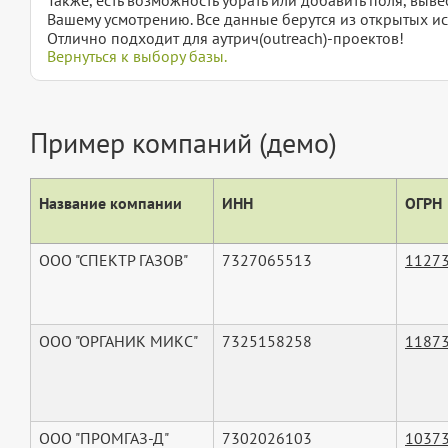
Вашему усмотрению. Все данные берутся из открытых ис
Отлично подходит для аутрич(outreach)-проектов!
Вернуться к выбору базы.
Пример компаний (демо)
Название компании
ИНН
ОГРН
ООО "СПЕКТР ГАЗОВ"
7327065513
1127
ООО "ОРГАНИК МИКС"
7325158258
1187
ООО "ПРОМГАЗ-Д"
7302026103
1037