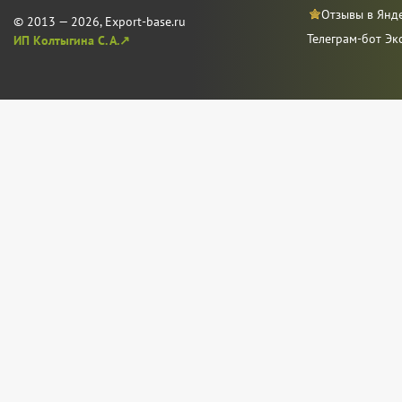
Отзывы в Янд
© 2013 — 2026, Export-base.ru
Телеграм-бот Эк
ИП Колтыгина С. А.↗