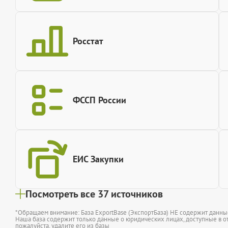
Росстат
ФССП России
ЕИС Закупки
Посмотреть все 37 источников
*Обращаем внимание: База ExportBase (ЭкспортБаза) НЕ содержит данн
Наша база содержит только данные о юридических лицах, доступные в от
пожалуйста,
удалите его из базы