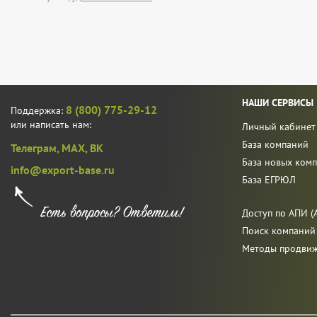
НАШИ СЕРВИСЫ
8 (800) 775-29-12
Поддержка:
или написать нам:
Личный кабинет
База компаний
Телеграм,
MAX,
ВК
База новых ком
info@export-base.ru
База ЕГРЮЛ
Доступ по АПИ (A
Поиск компаний
Методы продви