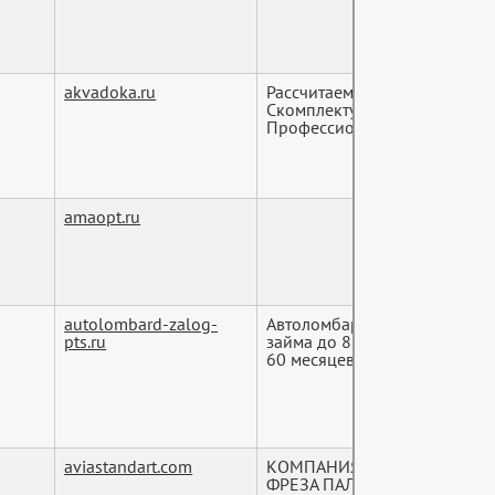
akvadoka.ru
Рассчитаем систему отоплен
Скомплектуем оборудование
Профессион...
amaopt.ru
autolombard-zalog-
Автоломбард под залог ПТС 
pts.ru
займа до 8 000 000 рублей и
60 месяцев...
aviastandart.com
КОМПАНИЯ «АВИАСТАНДАРТ»
ФРЕЗА ПАЛЬЦЕВАЯ МОДУЛЬ