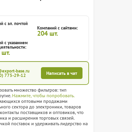
й с эл. почтой
Компаний с сайтами:
204
шт.
й с указанием
еятельности:
2
шт.
@export-base.ru
Написать в чат
0) 775-29-12
зовать множество фильтров: тип
ругие.
Нажмите, чтобы попробовать.
нимающихся оптовыми продажами
ного сектора до электроники, товаров
 контакты поставщиков и оптовиков, что
нка и расширения торговых связей.
очкой поставок и удерживать лидерство на