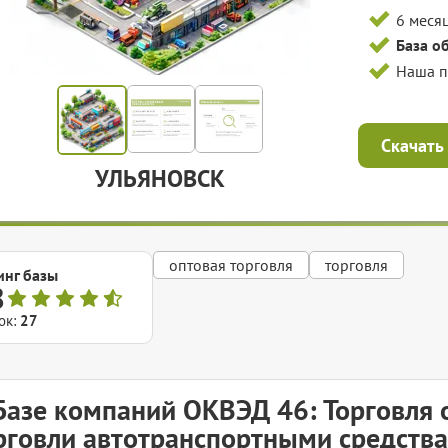
6 меся
База о
Наша 
Скачать
УЛЬЯНОВСК
оптовая торговля
торговля
инг базы
8
ок:
27
Базе компаний ОКВЭД 46: Торговля 
рговли автотранспортными средств