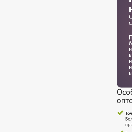
С
с
П
б
н
к
и
и
в
Осо
опт
То
Бо
пр