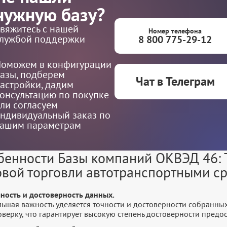
нужную базу?
вяжитесь с нашей
Номер телефона
лужбой поддержки
8 800 775-29-12
оможем в конфигурации
азы, подберем
Чат в Телеграм
астройки, дадим
онсультацию по покупке
ли согласуем
ндивидуальный заказ по
ашим параметрам
бенности Базы компаний ОКВЭД 46: Т
овой торговли автотранспортными с
чность и достоверность данных.
льшая важность уделяется точности и достоверности собранны
оверку, что гарантирует высокую степень достоверности пред