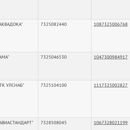
"АКВАДОКА"
7325082440
1087325006768
АМА"
7325046530
1047300984917
ТК УЛСНАБ"
7325104100
1117325002827
"АВИАСТАНДАРТ"
7328508045
1067328021199