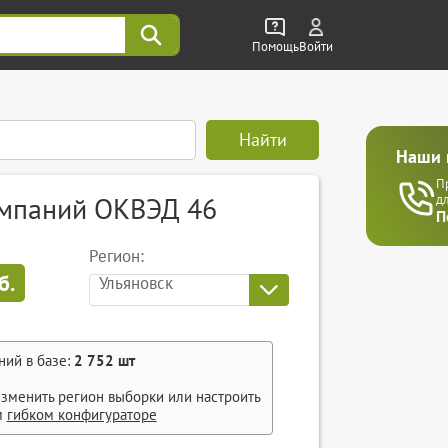
Помощь
Войти
Найти
Наши 
П
омпаний ОКВЭД 46
д
П
Регион:
б.
Ульяновск
ний в базе:
2 752
шт
зменить регион выборки или настроить
м
гибком конфигураторе