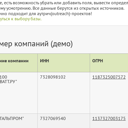
е, есть возможность убрать или добавить поля, вывести опред
му усмотрению. Все данные берутся из открытых источников.
чно подходит для аутрич(outreach)-проектов!
уться к выбору базы.
мер компаний (демо)
ние компании
ИНН
ОГРН
100
7328098102
1187325007572
АТТ.РУ"
"ТАЛЬПРОМ"
7327069540
1137327003175