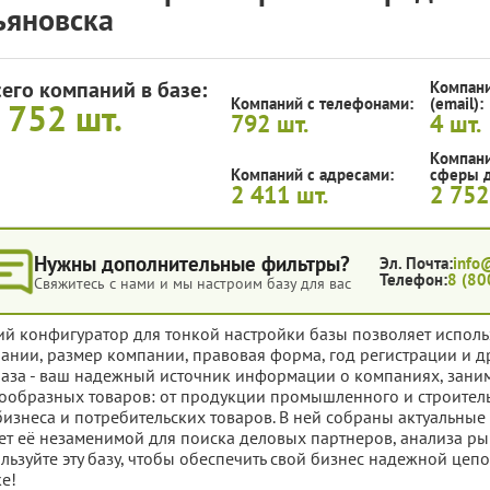
ьяновска
сего компаний в базе:
Компани
Компаний с телефонами:
(email):
 752
шт.
792
шт.
4
шт.
Компани
Компаний с адресами:
сферы д
2 411
шт.
2 75
Нужны дополнительные фильтры?
Эл. Почта:
info
Телефон:
8 (80
Свяжитесь с нами и мы настроим базу для вас
ий конфигуратор для тонкой настройки базы позволяет исполь
ании, размер компании, правовая форма, год регистрации и д
база - ваш надежный источник информации о компаниях, за
ообразных товаров: от продукции промышленного и строитель
бизнеса и потребительских товаров. В ней собраны актуальные
ет её незаменимой для поиска деловых партнеров, анализа ры
льзуйте эту базу, чтобы обеспечить свой бизнес надежной цеп
е!