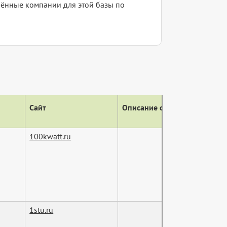
елённые компании для этой базы по
Сайт
Описание сайта (тег descript
100kwatt.ru
1stu.ru