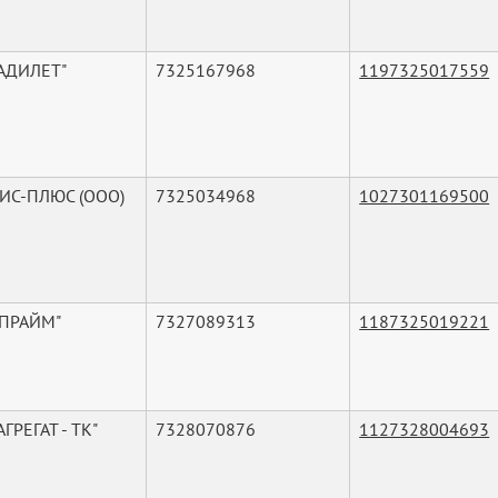
"АДИЛЕТ"
7325167968
1197325017559
ИС-ПЛЮС (ООО)
7325034968
1027301169500
"ПРАЙМ"
7327089313
1187325019221
АГРЕГАТ - ТК"
7328070876
1127328004693