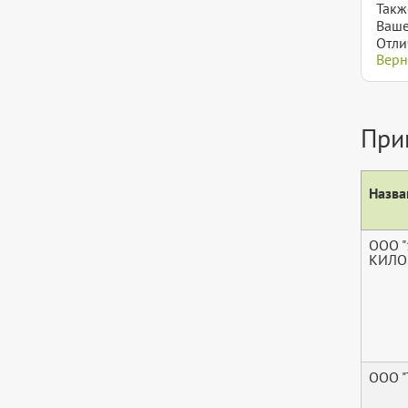
Такж
Ваше
Отли
Верн
При
Назва
ООО "
КИЛОВ
ООО 