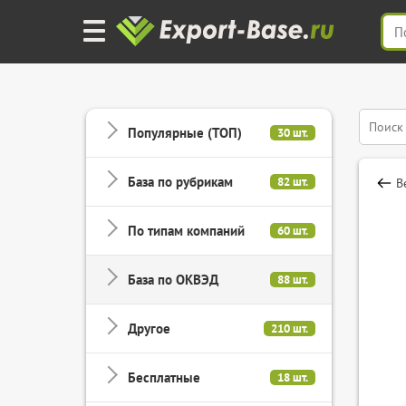
Популярные (ТОП)
30 шт.
База по рубрикам
82 шт.
В
По типам компаний
60 шт.
База по ОКВЭД
88 шт.
Другое
210 шт.
Бесплатные
18 шт.