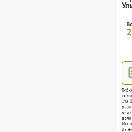
Ул
В
2
Гибк
комп
Эта 
разн
для 
дела
Испо
рынк