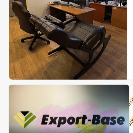
Эк
Ин
Ин