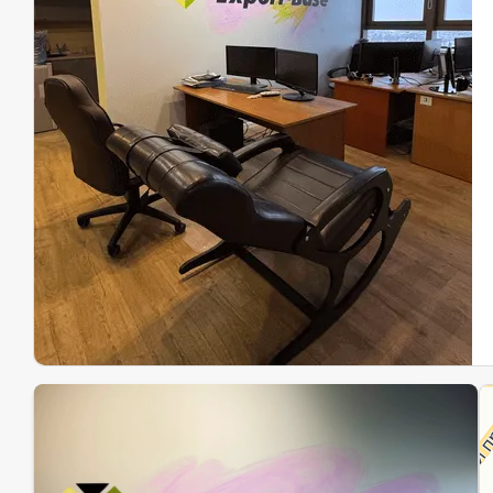
Эк
Ин
Ин