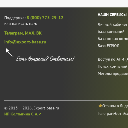
НАШИ СЕРВИСЫ
8 (800) 775-29-12
Поддержка:
или написать нам:
Личный кабинет
База компаний
Телеграм,
MAX,
ВК
База новых ком
info@export-base.ru
База ЕГРЮЛ
Доступ по АПИ (A
Поиск компаний
Методы продви
Отзывы в Янд
© 2013 — 2026, Export-base.ru
Телеграм-бот Эк
ИП Колтыгина С. А.↗