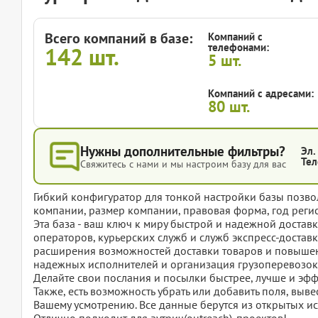
Всего компаний в базе:
Компаний с
телефонами:
142
шт.
5
шт.
Компаний с адресами:
80
шт.
Нужны дополнительные фильтры?
Эл.
Тел
Свяжитесь с нами и мы настроим базу для вас
Гибкий конфигуратор для тонкой настройки базы позвол
компании, размер компании, правовая форма, год регис
Эта база - ваш ключ к миру быстрой и надежной достав
операторов, курьерских служб и служб экспресс-достав
расширения возможностей доставки товаров и повышени
надежных исполнителей и организация грузоперевозок 
Делайте свои послания и посылки быстрее, лучше и э
Также, есть возможность убрать или добавить поля, вы
Вашему усмотрению. Все данные берутся из открытых ис
Отлично подходит для аутрич(outreach)-проектов!