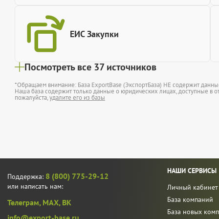
ЕИС Закупки
Посмотреть все 37 источников
*Обращаем внимание: База ExportBase (ЭкспортБаза) НЕ содержит данн
Наша база содержит только данные о юридических лицах, доступные в от
пожалуйста,
удалите его из базы
НАШИ СЕРВИСЫ
8 (800) 775-29-12
Поддержка:
или написать нам:
Личный кабинет
База компаний
Телеграм,
MAX,
ВК
База новых ком
info@export-base.ru