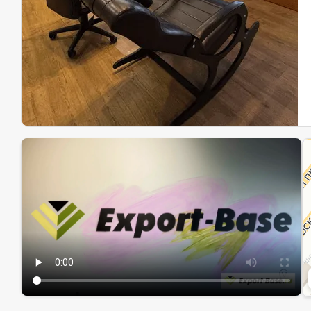
Эк
Ин
Ин