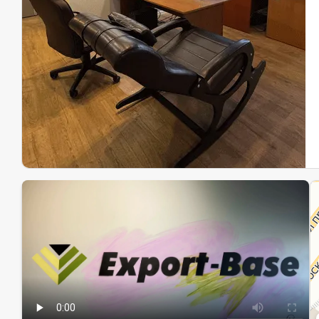
Эк
Ин
Ин