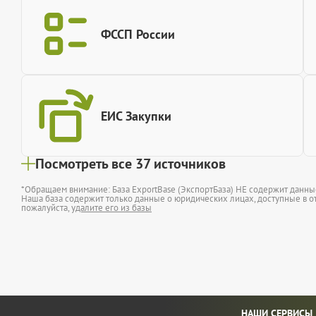
ФССП России
ЕИС Закупки
Посмотреть все 37 источников
*Обращаем внимание: База ExportBase (ЭкспортБаза) НЕ содержит данн
Наша база содержит только данные о юридических лицах, доступные в от
пожалуйста,
удалите его из базы
НАШИ СЕРВИСЫ