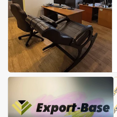
Эк
Ин
Ин