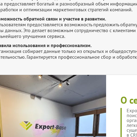
за предоставляет богатый и разнообразный объем информации
зработки и оптимизации маркетинговых стратегий компаний.
зможность обратной связи и участие в развитии.
ьзователям предоставляется возможность предложить обратную
зы данных. Это делает возможным сотрудничество с клиентами 
льнейшего улучшения сервиса.
авила использования и профессионализм.
ганизация собирает данные только из открытых и общедоступн
ятельностью. Гарантируется профессиональное сбор и обработ
О с
Expo
поис
орга
легк
суще
в CR