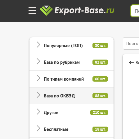
Популярные (ТОП)
30 шт.
База по рубрикам
82 шт.
В
По типам компаний
60 шт.
База по ОКВЭД
88 шт.
Другое
210 шт.
Бесплатные
18 шт.