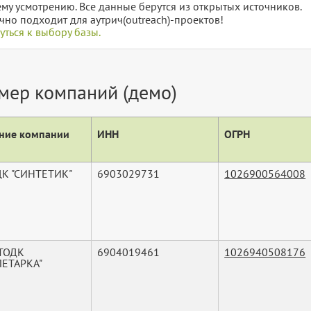
му усмотрению. Все данные берутся из открытых источников.
чно подходит для аутрич(outreach)-проектов!
уться к выбору базы.
мер компаний (демо)
ние компании
ИНН
ОГРН
ДК "СИНТЕТИК"
6903029731
1026900564008
 ТОДК
6904019461
1026940508176
ЛЕТАРКА"