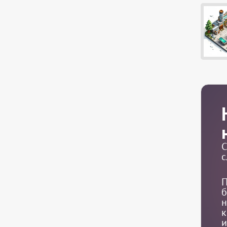
С
с
П
б
н
к
и