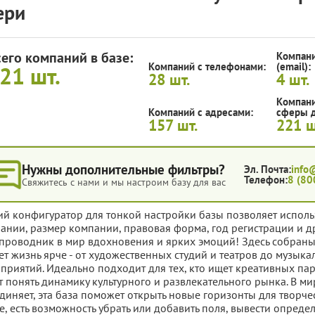
ери
сего компаний в базе:
Компани
Компаний с телефонами:
(email):
221
шт.
28
шт.
4
шт.
Компани
Компаний с адресами:
сферы д
157
шт.
221
ш
Нужны дополнительные фильтры?
Эл. Почта:
info
Телефон:
8 (80
Свяжитесь с нами и мы настроим базу для вас
ий конфигуратор для тонкой настройки базы позволяет исполь
ании, размер компании, правовая форма, год регистрации и д
проводник в мир вдохновения и ярких эмоций! Здесь собраны
ет жизнь ярче - от художественных студий и театров до музык
приятий. Идеально подходит для тех, кто ищет креативных па
т понять динамику культурного и развлекательного рынка. В ми
диняет, эта база поможет открыть новые горизонты для творч
е, есть возможность убрать или добавить поля, вывести опред