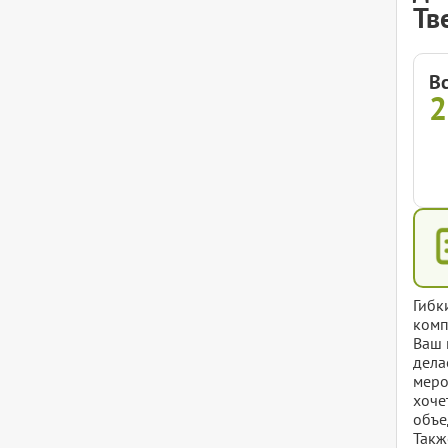
Тв
В
Гибк
комп
Ваш 
дела
меро
хоче
объе
Такж