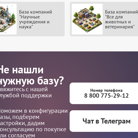
База компаний
База компаний
"Научные
"Все для
учреждения и
животных и
наука"
ветеринария"
Не нашли
нужную базу?
вяжитесь с нашей
Номер телефона
лужбой поддержки
8 800 775-29-12
оможем в конфигурации
азы, подберем
Чат в Телеграм
астройки, дадим
онсультацию по покупке
ли согласуем