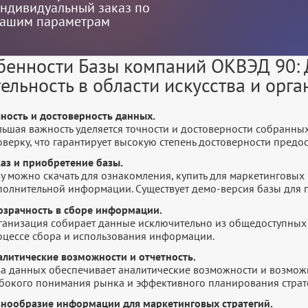
ндивидуальный заказ по
ашим параметрам
бенности Базы компаний ОКВЭД 90: Д
тельность в области искусства и орг
чность и достоверность данных.
льшая важность уделяется точности и достоверности собранны
оверку, что гарантирует высокую степень достоверности пред
каз и приобретение базы.
у можно скачать для ознакомления, купить для маркетинговых 
полнительной информации. Существует демо-версия базы для п
озрачность в сборе информации.
ганизация собирает данные исключительно из общедоступных 
оцессе сбора и использования информации.
алитические возможности и отчетность.
за данных обеспечивает аналитические возможности и возмож
убокого понимания рынка и эффективного планирования страт
знообразие информации для маркетинговых стратегий.