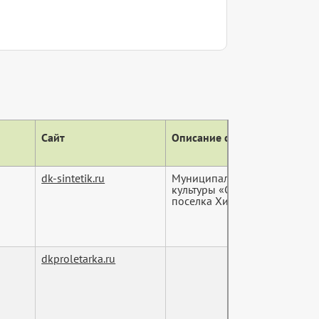
Сайт
Описание сайта (тег descript
dk-sintetik.ru
Муниципальное бюджетное 
культуры «Синтетик» - центр
поселка Хи...
dkproletarka.ru