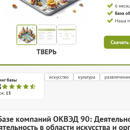
6 меся
База о
Наша 
Скачать
ТВЕРЬ
искусство
культура
развлечени
инг базы
8
ок:
15
Базе компаний ОКВЭД 90: Деятельно
ятельность в области искусства и о