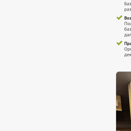
Ба
ра
Во
Пол
ба
да
Пр
Ор
де