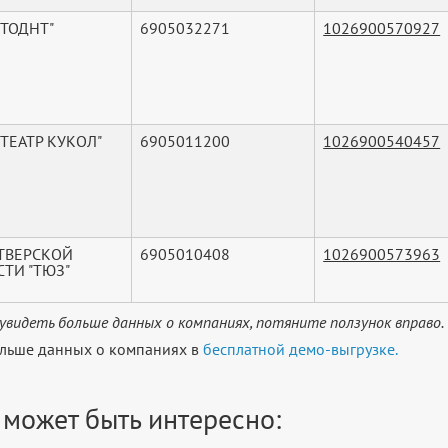
"ТОДНТ"
6905032271
1026900570927
"ТЕАТР КУКОЛ"
6905011200
1026900540457
 ТВЕРСКОЙ
6905010408
1026900573963
СТИ "ТЮЗ"
увидеть больше данных о компаниях, потяните ползунок вправо.
льше данных о компаниях в
бесплатной демо-выгрузке.
 может быть интересно: