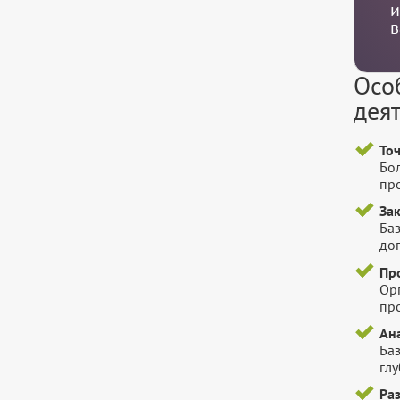
и
в
Осо
дея
То
Бо
пр
За
Баз
до
Пр
Ор
пр
Ан
Ба
гл
Ра