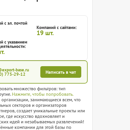
й с эл. почтой
Компаний с сайтами:
19
шт.
й с указанием
еятельности:
т.
@export-base.ru
Написать в чат
0) 775-29-12
зовать множество фильтров: тип
ругие.
Нажмите, чтобы попробовать.
 организации, занимающиеся всем, что
альных секторов и организаторов
ртнеров, создает уникальные проекты или
ре, где искусство вдохновляет и
еских идей и незабываемых развлечений!
елённые компании для этой базы по