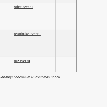
odnt-tver.ru
teatrkukoltver.ru
tuz-tver.ru
 Таблица содержит множество полей.