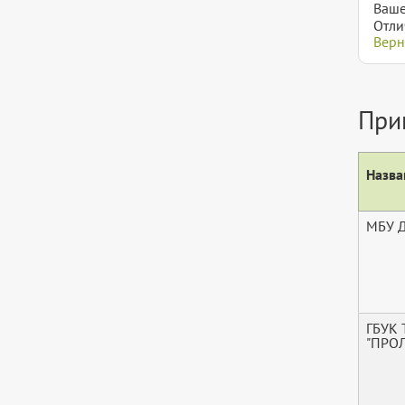
Ваше
Отли
Верн
При
Назва
МБУ 
ГБУК
"ПРО