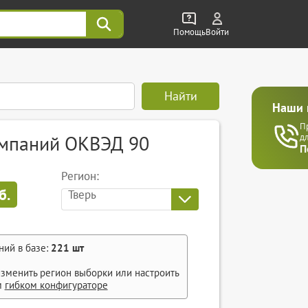
Помощь
Войти
Найти
Наши 
П
омпаний ОКВЭД 90
д
П
Регион:
б.
Тверь
ний в базе:
221
шт
зменить регион выборки или настроить
м
гибком конфигураторе