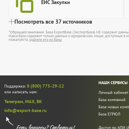
ЕИС Закупки
Посмотреть все 37 источников
*Обращаем внимание: База ExportBase (ЭкспортБаза) НЕ содержит данн
Наша база содержит только данные о юридических лицах, доступные в от
пожалуйста,
удалите его из базы
НАШИ СЕРВИСЫ
8 (800) 775-29-12
Поддержка:
или написать нам:
Личный кабинет
База компаний
Телеграм,
MAX,
ВК
База новых ком
info@export-base.ru
База ЕГРЮЛ
Доступ по АПИ (A