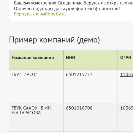
Вашему усмотрению. Все данные берутся из открытых ис
Отлично подходит для аутрич(outreach)-проектов!
Вернуться к выбору базы.
Пример компаний (демо)
Название компании
ИНН
ОГРН
ГБУ "ГИАСО"
6501215777
1106
ГБУК САХОУНБ ИМ.
6501018708
1036
Н.А.ТАРАСОВА