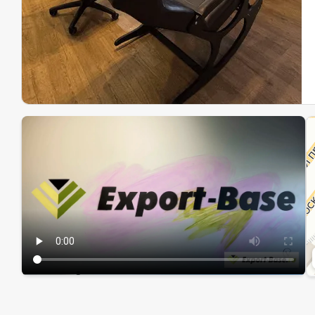
Эк
Ин
Ин