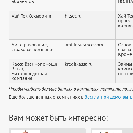
абонентов
ВОЛНА,
Хай-Тек Секьюрити
hitsec.ru
Хай-Те
проект
компле
Амт страхование,
amt-insurance.com
Основ
страховая компания
являют
Кроме 
Касса Взаимопомощи
kreditkassa.ru
Займы 
Вятка,
комисс
микрокредитная
по став
компания
Чтобы увидеть больше данных о компаниях, потяните ползу
Ещё больше данных о компаниях в
бесплатной демо-выгр
Вам может быть интересно: