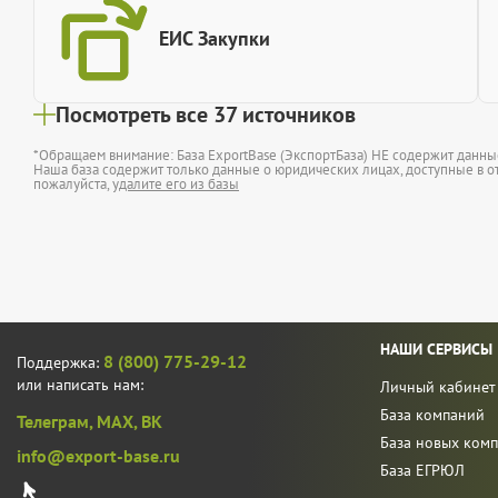
ЕИС Закупки
Посмотреть все 37 источников
*Обращаем внимание: База ExportBase (ЭкспортБаза) НЕ содержит данн
Наша база содержит только данные о юридических лицах, доступные в от
пожалуйста,
удалите его из базы
НАШИ СЕРВИСЫ
8 (800) 775-29-12
Поддержка:
или написать нам:
Личный кабинет
База компаний
Телеграм,
MAX,
ВК
База новых ком
info@export-base.ru
База ЕГРЮЛ