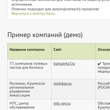
источников.
Отлично подходит для аутрич(outreach)-проектов!
Вернуться к выбору базы.
Пример компаний (демо)
Название компании
Сайт
Описан
Т7, компания путевых
transavto7.ru
✔️ Тра
листов для бизнеса
предр
медици
Росинкас, Крымское
rosinkas.ru
Россий
региональное
(РОСИ
управление
инкассации
МТС, центр
mts-sev.ru
Обслуж
обслуживания
Крыму!