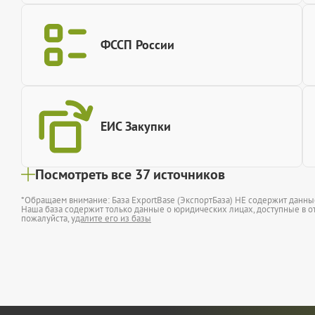
ФССП России
ЕИС Закупки
Посмотреть все 37 источников
*Обращаем внимание: База ExportBase (ЭкспортБаза) НЕ содержит данн
Наша база содержит только данные о юридических лицах, доступные в от
пожалуйста,
удалите его из базы