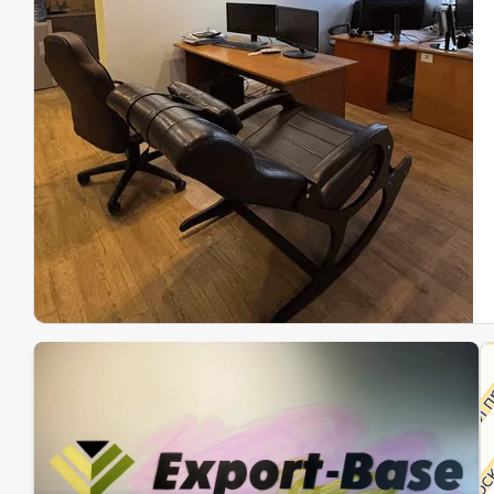
Эк
Ин
Ин