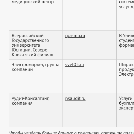
медицинский центр
систем
услуг д
Всероссийский
rpa-mu.ru
В Унив
Государственного
студен
Университета
формам
Юстиции, Северо-
Кавказский филиал
Электромаркет, группа
svet05.ru
Широки
компаний
продук
Электр
Аудит-Консалтинг,
nsaudit.ru
Услуги
компания
бухгал
эксперт
Чтобы увидеть больше данных о компаниях, потяните ползу