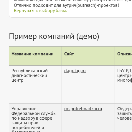
Отлично подходит для аутрич(outreach)-проектов!
Вернуться к выбору базы.
Пример компаний (демо)
Название компании
Сайт
Описан
Республиканский
dagdiag.ru
ГБУ РД
диагностический
центр»
центр
многоф
Управление
rospotrebnadzor.ru
Федера
Федеральной службы
защиты
по надзору в сфере
челове
защиты прав
потребителей и