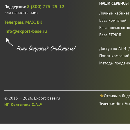
НАШИ СЕРВИСЫ
8 (800) 775-29-12
Поддержка:
или написать нам:
Личный кабинет
База компаний
Телеграм,
MAX,
ВК
База новых ком
info@export-base.ru
База ЕГРЮЛ
Доступ по АПИ (A
Поиск компаний
Методы продви
Отзывы в Янд
© 2013 — 2026, Export-base.ru
Телеграм-бот Эк
ИП Колтыгина С. А.↗