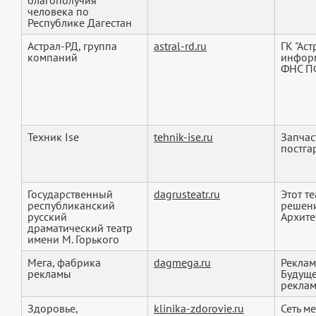
благополучия
человека по
Республике Дагестан
Астрал-РД, группа
astral-rd.ru
ГК "Аст
компаний
информ
ФНС ПФ
Техник Ise
tehnik-ise.ru
Запчас
постга
Государственный
dagrusteatr.ru
Этот т
республиканский
решени
русский
Архитек
драматический театр
имени М. Горького
Мега, фабрика
dagmega.ru
Реклам
рекламы
Будуще
реклама
Здоровье,
klinika-zdorovie.ru
Сеть м