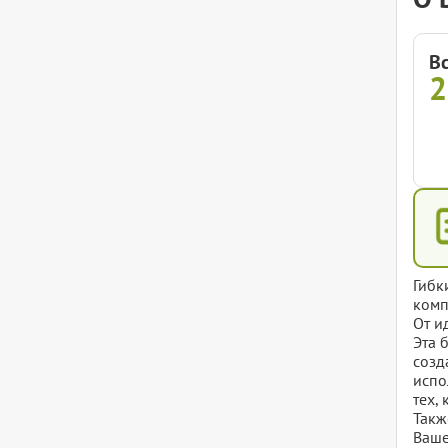
В
Гибк
комп
От и
Эта 
созд
испо
тех,
Такж
Ваше