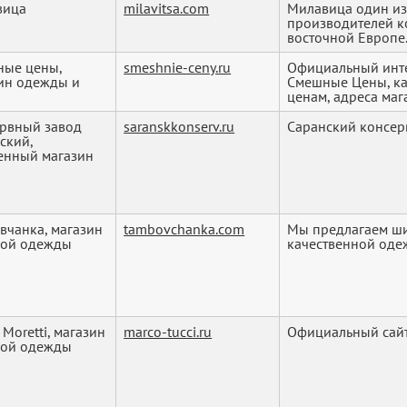
вица
milavitsa.com
Милавица один и
производителей к
восточной Европе. 
ные цены,
smeshnie-ceny.ru
Официальный инт
ин одежды и
Смешные Цены, ка
ценам, адреса мага
рвный завод
saranskkonserv.ru
Саранский консер
ский,
енный магазин
вчанка, магазин
tambovchanka.com
Мы предлагаем ш
кой одежды
качественной оде
 Mоretti, магазин
marco-tucci.ru
Официальный сайт
кой одежды