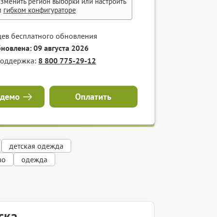
зменить регион выборки или настроить
м
гибком конфигураторе
цев бесплатного обновления
бновлена: 09 августа 2026
поддержка:
8 800 775-29-12
 демо
Оплатить
детская одежда
во
одежда
ска