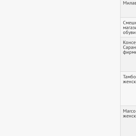
Мила
Смеш
магаз
обуви
Консе
Саран
фирм
Тамбо
женс
Marco
женс