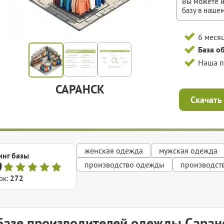
Вы можете и
базу в наше
6 меся
База о
Наша 
САРАНСК
Скачать
женская одежда
мужская одежда
инг базы
9
производство одежды
производст
ок:
272
Базе производителей одежды Саран