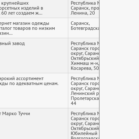
з крупнейших
Республика Мордовия,
+7 (9*
орсетных изделий в
Саранск, проспект
60 лет создаем ж...
Ленина, 20
ернет магазин одежды
Саранск,
+7 (9*
талог товаров по низким
Ботевградская ул., 79
зин...
вный завод
Республика Мордовия,
+7 (9*
Саранск городской
округ, Саранск,
Октябрьский район,
Химмаш м-н, улица
Косарева, 50/3
ирокий ассортимент
Республика Мордовия,
+7 (9*
жды по адекватным ценам.
Саранск городской
округ, Саранск,
Ленинский район,
Пролетарская улица,
44
 Марко Туччи
Республика Мордовия,
+7 (9*
Саранск городской
округ, Саранск,
Октябрьский район,
Юбилейный м-н,
Волгоградская улица,