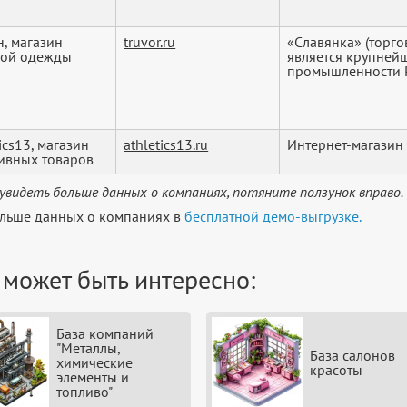
н, магазин
truvor.ru
«Славянка» (торг
кой одежды
является крупне
промышленности Р
ics13, магазин
athletics13.ru
Интернет-магазин
ивных товаров
увидеть больше данных о компаниях, потяните ползунок вправо.
льше данных о компаниях в
бесплатной демо-выгрузке.
 может быть интересно:
База компаний
"Металлы,
База салонов
химические
красоты
элементы и
топливо"