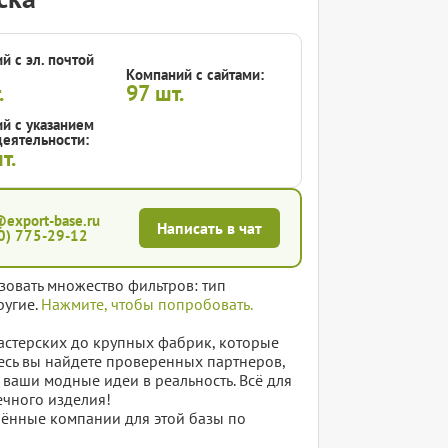
й с эл. почтой
Компаний с сайтами:
.
97
шт.
й с указанием
еятельности:
т.
@export-base.ru
Написать в чат
0) 775-29-12
зовать множество фильтров: тип
ругие.
Нажмите, чтобы попробовать.
астерских до крупных фабрик, которые
есь вы найдете проверенных партнеров,
ваши модные идеи в реальность. Всё для
нечного изделия!
елённые компании для этой базы по