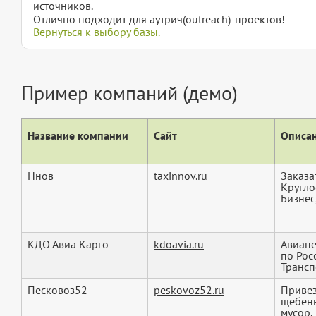
источников.
Отлично подходит для аутрич(outreach)-проектов!
Вернуться к выбору базы.
Пример компаний (демо)
Название компании
Сайт
Описан
Ннов
taxinnov.ru
Заказа
Кругло
Бизнес
КДО Авиа Карго
kdoavia.ru
Авиапе
по Рос
Трансп
Песковоз52
peskovoz52.ru
Привез
щебень
мусор.