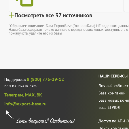
Посмотреть все 37 источников
*Обращаем внимание: База ExportBase (ЭкспортБаза) НЕ содержит данн
Наша база содержит только данные о юридических лицах, доступные в от
пожалуйста,
удалите его из базы
НАШИ СЕРВИСЫ
8 (800) 775-29-12
Поддержка:
или написать нам:
Личный кабинет
База компаний
Телеграм,
MAX,
ВК
База новых ком
info@export-base.ru
База ЕГРЮЛ
Доступ по АПИ (A
Поиск компаний