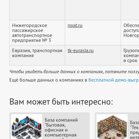
Нижегородское
npat.ru
Обеспе
пассажирское
доступ
автотранспортное
Новгор
предприятие № 3
Евразия, транспортная
tk-eurasia.ru
Грузоп
компания
компан
в срок и
Чтобы увидеть больше данных о компаниях, потяните ползу
Ещё больше данных о компаниях в
бесплатной демо-выгр
Вам может быть интересно:
База компаний
Баз
"Бытовая,
"Тек
офисная и
пре
компьютерная
инт