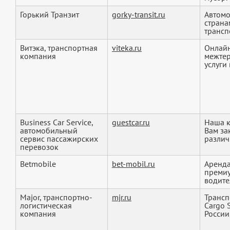
Горький Транзит
gorky-transit.ru
Автомо
страна
трансп
Витэка, транспортная
viteka.ru
Онлайн
компания
межтер
услуги 
Business Car Service,
guestcar.ru
Наша к
автомобильный
Вам за
сервис пассажирских
различ
перевозок
Betmobile
bet-mobil.ru
Аренда
премиу
водител
Major, транспортно-
mjr.ru
Трансп
логистическая
Cargo 
компания
России